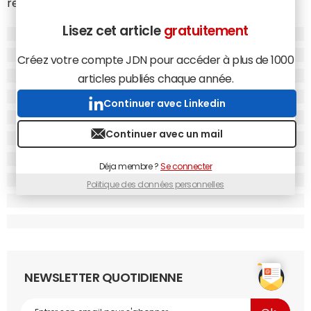
recrutement des équipes commerciales.
Credit.fr permettra aux entreprises de demander leur
Lisez cet article
gratuitement
prêt en ligne, puis de passer par une pré-acceptation en
ligne immédiate et une réponse définitive en moins de
Créez votre compte JDN pour accéder à plus de 1000
48h. Les particuliers se voient quant à eux promettre un
articles publiés chaque année.
"taux de rendement attractif jusqu'à 6,90%" et une "stricte
Continuer avec Linkedin
sélection des emprunteurs".
Continuer avec un mail
Déja membre ?
Se connecter
Politique des données personnelles
NEWSLETTER QUOTIDIENNE