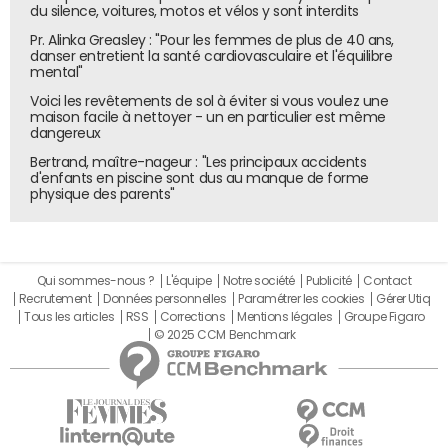
du silence, voitures, motos et vélos y sont interdits
Pr. Alinka Greasley : "Pour les femmes de plus de 40 ans,
danser entretient la santé cardiovasculaire et l'équilibre
mental"
Voici les revêtements de sol à éviter si vous voulez une
maison facile à nettoyer - un en particulier est même
dangereux
Bertrand, maître-nageur : "Les principaux accidents
d'enfants en piscine sont dus au manque de forme
physique des parents"
Qui sommes-nous ?
L'équipe
Notre société
Publicité
Contact
Recrutement
Données personnelles
Paramétrer les cookies
Gérer Utiq
Tous les articles
RSS
Corrections
Mentions légales
Groupe Figaro
© 2025 CCM Benchmark