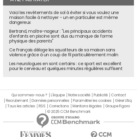
Voici les revêtements de sol à éviter si vous voulez une
maison facile à nettoyer - un en particulier est même
dangereux
Bertrand, maître-nageur : "Les principaux accidents
d'enfants en piscine sont dus au manque de forme
physique des parents"
Ce Français déloge les squatteurs de sa maison sans
violence grâce à un coup de fil particulièrement malin
Les neurologues en sont certains : ce sport est excellent
pour le cerveau et quelques minutes régulières suffisent
Sans surprise, les start-up "technologie de l'information/logiciels" sont
celles qui utilisent le plus l'IA.
© Hubspot
Qui sommes-nous ?
L'équipe
Notre société
Publicité
Contact
Recrutement
Données personnelles
Paramétrer les cookies
Gérer Utiq
L'étude dévoile également quelles sont les tâches pour
Tous les articles
RSS
Corrections
Mentions légales
Groupe Figaro
lesquelles les entreprises utilisent le plus l'IA. 51% des
© 2025 CCM Benchmark
start-up l'utilisent pour le
ciblage
et la segmentation de
clientèle, 46% pour la personnalisation de contenu
marketing et 39% pour une meilleure compréhension du