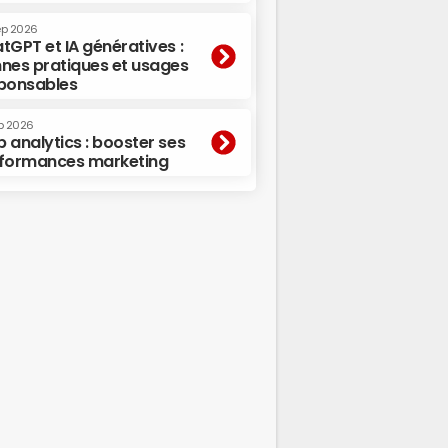
ep 2026
tGPT et IA génératives :
nes pratiques et usages
ponsables
p 2026
 analytics : booster ses
formances marketing