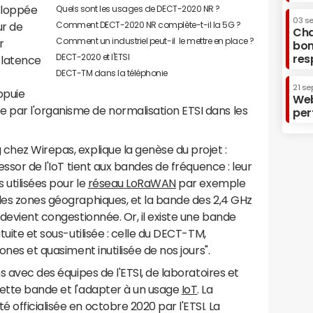
eloppée
Quels sont les usages de DECT-2020 NR ?
03 s
Comment DECT-2020 NR complète-t-il la 5G ?
ur de
Cha
Comment un industriel peut-il le mettre en place ?
r
bon
DECT-2020 et l'ETSI
res
 latence
DECT-TM dans la téléphonie
21 se
ppuie
Web
par l'organisme de normalisation ETSI dans les
per
chez Wirepas, explique la genèse du projet :
essor de l'IoT tient aux bandes de fréquence : leur
 utilisées pour le
réseau LoRaWAN
par exemple
les zones géographiques, et la bande des 2,4 GHz
 devient congestionnée. Or, il existe une bande
tuite et sous-utilisée : celle du DECT-TM,
ones et quasiment inutilisée de nos jours".
ns avec des équipes de l'ETSI, de laboratoires et
cette bande et l'adapter à un usage
IoT
. La
 officialisée en octobre 2020 par l'ETSI. La