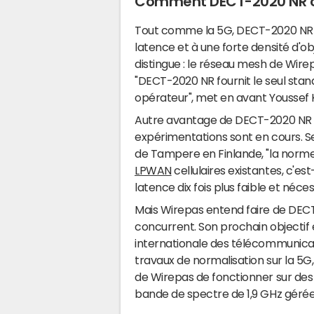
Comment DECT-2020 NR co
Tout comme la 5G, DECT-2020 NR e
latence et à une forte densité d'ob
distingue : le réseau mesh de Wire
"DECT-2020 NR fournit le seul stan
opérateur", met en avant Youssef 
Autre avantage de DECT-2020 NR 
expérimentations sont en cours. Se
de Tampere en Finlande, "la norm
LPWAN
cellulaires existantes, c'es
latence dix fois plus faible et néce
Mais Wirepas entend faire de DEC
concurrent. Son prochain objectif
internationale des télécommunicat
travaux de normalisation sur la 5G
de Wirepas de fonctionner sur des r
bande de spectre de 1,9 GHz géré