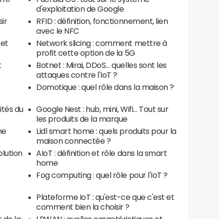
d'exploitation de Google
ir
RFID : définition, fonctionnement, lien
avec le NFC
 et
Network slicing : comment mettre à
profit cette option de la 5G
t
Botnet : Mirai, DDoS… quelles sont les
attaques contre l'IoT ?
Domotique : quel rôle dans la maison ?
ités du
Google Nest : hub, mini, Wifi… Tout sur
les produits de la marque
me
Lidl smart home : quels produits pour la
maison connectée ?
olution
AIoT : définition et rôle dans la smart
home
Fog computing : quel rôle pour l'IoT ?
Plateforme IoT : qu'est-ce que c'est et
comment bien la choisir ?