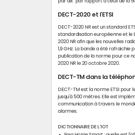
par dix" par rapport à ceux de la 5
DECT-2020 et l'ETSI
DECT-2020 NR est un standard ETSI 
standardisation européenne et le
2020 NR afin que les nouvelles radio
1,9 GHz. La bande a été rafraichie 
publication de la norme pour ce n
2020 NR le 20 octobre 2020.
DECT-TM dans la téléphon
DECT-TM est la norme ETSI pour le
jusqu'à 500 mètres. Elle est implém
communication à travers le mond
alarmes.
DICTIONNAIRE DE L'IOT
Ikea Home Smart : quelle est l'of