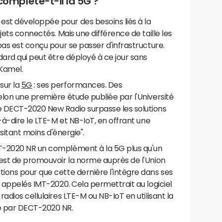
mplète-t-il la 5G ?
st développée pour des besoins liés à la
jets connectés. Mais une différence de taille les
pas est conçu pour se passer d'infrastructure.
dard qui peut être déployé à ce jour sans
Kamel.
sur la
5G
: ses performances. Des
lon une première étude publiée par l'Université
e DECT-2020 New Radio surpasse les solutions
t-à-dire le LTE-M et NB-IoT, en offrant une
ssitant moins d'énergie".
T-2020 NR un complément à la 5G plus qu'un
 est de promouvoir la norme auprès de l'Union
ions pour que cette dernière l'intègre dans ses
, appelés IMT-2020. Cela permettrait au logiciel
adios cellulaires LTE-M ou NB-IoT en utilisant la
e par DECT-2020 NR.