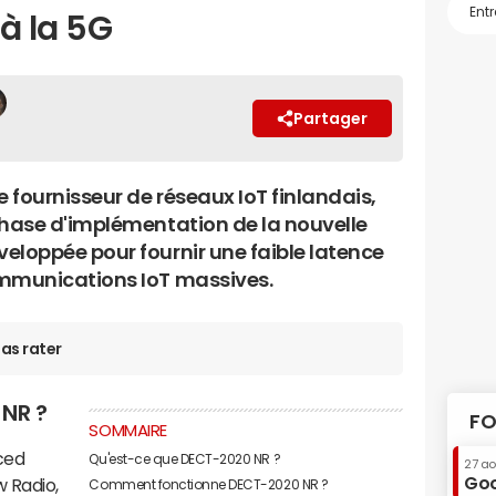
à la 5G
Partager
e fournisseur de réseaux IoT finlandais,
phase d'implémentation de la nouvelle
eloppée pour fournir une faible latence
mmunications IoT massives.
as rater
NR ?
FO
SOMMAIRE
ced
Qu'est-ce que DECT-2020 NR ?
27 a
Goo
 Radio,
Comment fonctionne DECT-2020 NR ?