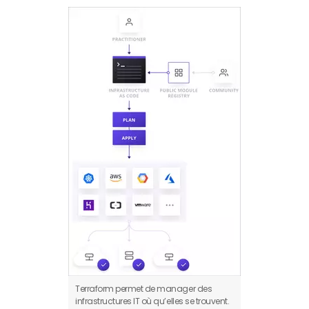
Terraform permet de manager des
infrastructures IT où qu’elles se trouvent.