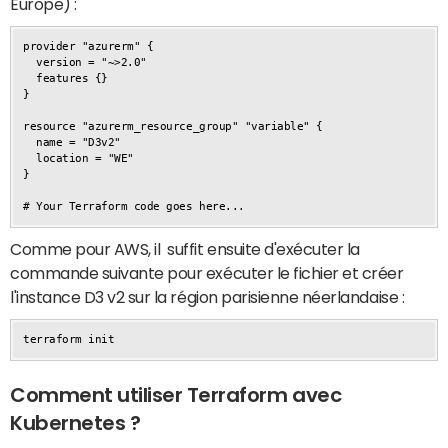
Europe) :
provider "azurerm" {

  version = "~>2.0"

  features {}

}

resource "azurerm_resource_group" "variable" {

  name = "D3v2
"

  location = "
WE
"

}

# Your Terraform code goes here...
Comme pour AWS, il suffit ensuite d'exécuter la
commande suivante pour exécuter le fichier et créer
l'instance D3 v2 sur la région parisienne néerlandaise :
terraform init
Comment utiliser Terraform avec
Kubernetes ?