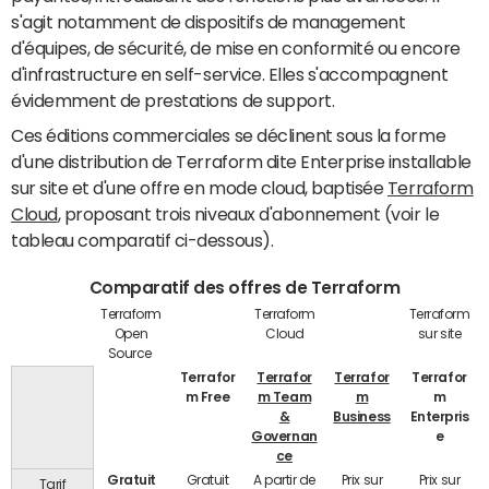
s'agit notamment de dispositifs de management
d'équipes, de sécurité, de mise en conformité ou encore
d'infrastructure en self-service. Elles s'accompagnent
évidemment de prestations de support.
Ces éditions commerciales se déclinent sous la forme
d'une distribution de Terraform dite Enterprise installable
sur site et d'une offre en mode cloud, baptisée
Terraform
Cloud
, proposant trois niveaux d'abonnement (voir le
tableau comparatif ci-dessous).
Comparatif des offres de Terraform
Terraform
Terraform
Terraform
Open
Cloud
sur site
Source
Terrafor
Terrafor
Terrafor
Terrafor
m Free
m Team
m
m
&
Business
Enterpris
Governan
e
ce
Gratuit
Gratuit
A partir de
Prix sur
Prix sur
Tarif