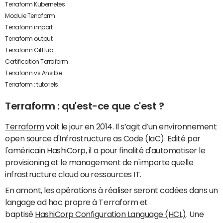
Terraform Kubernetes
Module Terraform
Terraform import
Terraform output
Terraform GitHub
Certification Terraform
Terraform vs Ansible
Terraform : tutoriels
Terraform : qu'est-ce que c'est ?
Terraform
voit le jour en 2014. Il s’agit d’un environnement
open source d'Infrastructure as Code (IaC). Edité par
l'américain HashiCorp, il a pour finalité d'automatiser le
provisioning et le management de n'importe quelle
infrastructure cloud ou ressources IT.
En amont, les opérations à réaliser seront codées dans un
langage ad hoc propre à Terraform et
baptisé
HashiCorp Configuration Language (HCL)
. Une