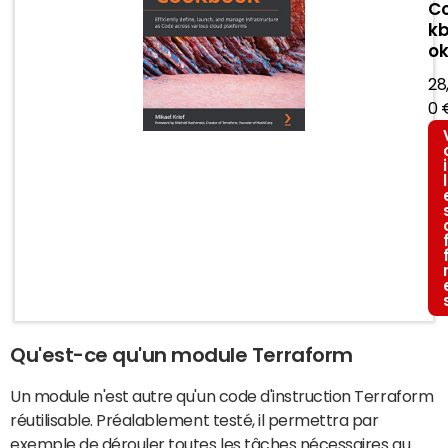
C
k
o
28
0 
i
l
Qu'est-ce qu'un module Terraform
Un module n'est autre qu'un code d'instruction Terraform
réutilisable. Préalablement testé, il permettra par
exemple de dérouler toutes les tâches nécessaires au