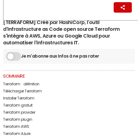
La Rédaction
31 janvier 2022 18:22
[TERRAFORM] Créé par HashiCorp, l'outil
d'Infrastructure as Code open source Terraform
s'intègre à AWS, Azure ou Google Cloud pour
automatiser l'infrastructures IT.
Je m'abonne aux Infos à ne pas rater
SOMMAIRE
Terraform : définition
Télécharger Terraform
Installer Terraform
Terraform gratuit
Terraform provider
Terraform plugin
Terraform AWS
Terraform Azure