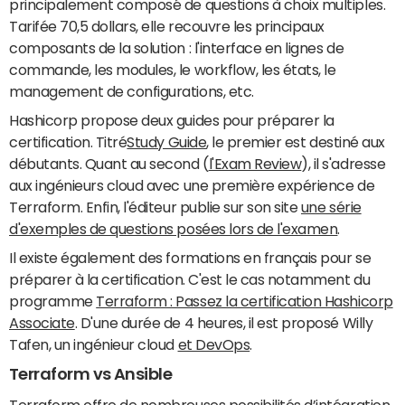
principalement composé de questions à choix multiples.
Tarifée 70,5 dollars, elle recouvre les principaux
composants de la solution : l'interface en lignes de
commande, les modules, le workflow, les états, le
management de configurations, etc.
Hashicorp propose deux guides pour préparer la
certification. Titré
Study Guide
, le premier est destiné aux
débutants. Quant au second (
l'Exam Review
), il s'adresse
aux ingénieurs cloud avec une première expérience de
Terraform. Enfin, l'éditeur publie sur son site
une série
d'exemples de questions posées lors de l'examen
.
Il existe également des formations en français pour se
préparer à la certification. C'est le cas notamment du
programme
Terraform : Passez la certification Hashicorp
Associate
. D'une durée de 4 heures, il est proposé Willy
Tafen, un ingénieur cloud
et DevOps
.
Terraform vs Ansible
Terraform offre de nombreuses possibilités d’intégration,