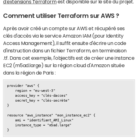
d'extensions Terraform
est disponible sur le site du projet.
Comment utiliser Terraform sur AWS ?
Après avoir créé un compte sur AWS et récupéré ses
clés d'accès via le service Amazon IAM (pour Identity
Access Management), il suffit ensuite d'écrire un code
d'instruction dans un fichier Terraform, en terminaison
.tf. Dans cet exemple, l'objectifs est de créer une instance
EC2 (m5ad.large) sur la région cloud d'Amazon située
dans la région de Paris :
provider "aws" {

    region = "eu-west-3"

    access_key = "clés-dacces"

    secret_key = "clés-secrète"

}

resource "aws_instance" "mon_instance_ec2" {

    ami = "identifiant_AMI_Linux"

    instance_type = "m5ad.large"

}