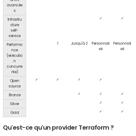
avancée
s
✓
✓
Infrastru
cture
self-
service
1
Jusqu'à 2
Personnali
Personnali
Performa
sé
sé
nce
(exécutio
n
concurre
nte)
✓
✓
✓
✓
Open
source
✓
✓
✓
Bronze
✓
✓
Silver
✓
✓
Gold
Qu'est-ce qu'un provider Terraform ?