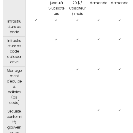
jusqu'à
20 $ /
demande
demande
5 utilisate
utilisateur
urs
/ mois
✓
✓
✓
✓
✓
Infrastru
cture as
code
✓
✓
✓
✓
Infrastru
cture as
code
collabor
ative
✓
✓
✓
Manage
ment
d'équipe
et
policies
(as
code)
✓
✓
Sécurité,
conformi
té,
gouvern
ance