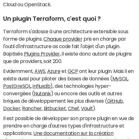
Cloud ou OpenStack.
Un plugin Terraform, c'est quoi ?
Terraform s'adosse à une architecture extensible sous
forme de plugins.
Chaque provider
pris en charge par
l'outil d'infrastructure as code fait l'objet d'un plugin.
Baptisés
Plugins Provider
, il existe donc autant de plugins
que de providers, soit 200.
Evidemment,
AWS
,
Azure
et
GCP
ont leur plugin. Mais il en
existe aussi pour piloter des bases de données (
MySQL
,
PostGreSQL
,
influxdb
), des technologies hyper-
convergées (
Nutanix
) ou encore des outils et autres
briques de développement les plus diverses (
GitHub
,
Docker
,
Rancher
,
Bitbucket
,
Chef
,
Vault
).
Il est possible de développer son propre plugin en vue de
prendre en charge d'autres types d'infrastructure et
applications.
Une documentation sur la création