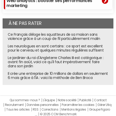
Web analytics : booster ses performances
marketing
À NE PAS RATER
Ce Français déloge les squatteurs de sa maison sans
violence grâce à un coup de fil particulièrement malin
Les neurologues en sont certains : ce sport est excellent
pour le cerveau et quelques minutes régulières suffisent
Le jardinier du roi d'Angleterre Charles III est catégorique :
avant fin août, voici ce qu'il faut impérativement faire
dans son jardin
Il crée une entreprise de 10 millions de dollars en seulement
6 mois grâce à l'IA : voici la méthode de Ben Broca
Qui sommes-nous ?
L'équipe
Notre société
Publicité
Contact
Recrutement
Données personnelles
Paramétrer les cookies
Gérer Utiq
Tous les articles
RSS
Corrections
Mentions légales
Groupe Figaro
© 2025 CCM Benchmark