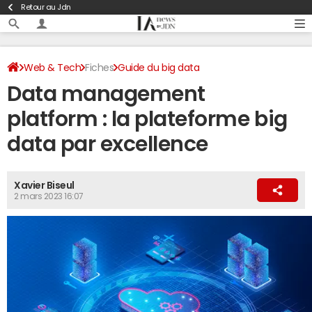
Retour au Jdn
Web & Tech
Fiches
Guide du big data
Data management
Dictionnaire du big data
platform : la plateforme big
data par excellence
Xavier Biseul
2 mars 2023 16:07