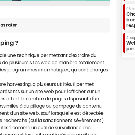
03 s
Cha
bon
res
as rater
21 se
aping ?
Web
per
rale une technique permettant d'extraire du
u de plusieurs sites web de manière totalement
 des programmes informatiques, qui sont chargés
e harvesting, a plusieurs utilités. Il permet
présents sur un site web pour l'afficher sur un
 sans effort le nombre de pages disposant d'un
ssimilée à du pillage ou pompage de contenu,
nt d'un site web, sauf lorsqu'elle est détectée
 recherche (qui la sanctionnent sévèrement).
ilisé comme un outil de surveillance des
quement les tarifs pratiqués par un site de