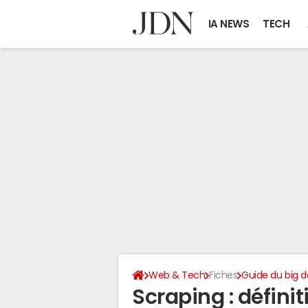
IA NEWS
TECH
Web & Tech
Fiches
Guide du big d
Scraping : définit