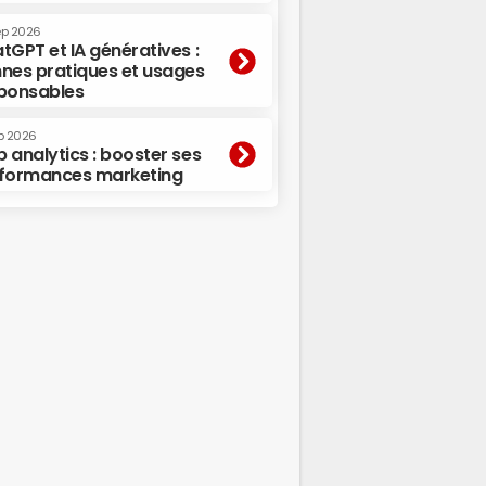
ep 2026
tGPT et IA génératives :
nes pratiques et usages
ponsables
p 2026
 analytics : booster ses
formances marketing