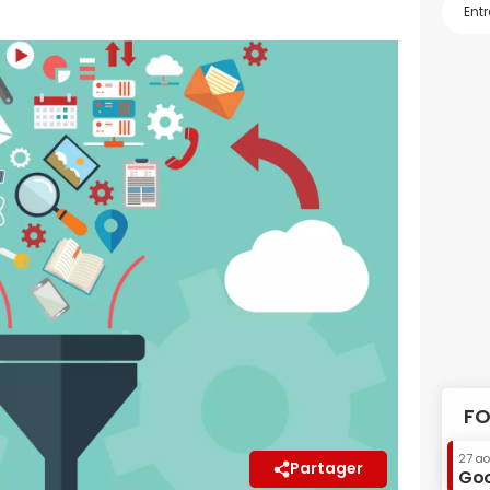
FO
27 a
Partager
Goo