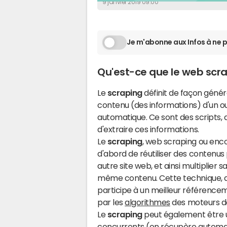
9 janvier 2019 09:00
Je m'abonne aux Infos à ne p
Qu'est-ce que le web scr
Le
scraping
définit de façon géné
contenu (des informations) d'un o
automatique. Ce sont des scripts,
d'extraire ces informations.
Le
scraping
, web scraping ou encor
d'abord de réutiliser des contenus 
autre site web, et ainsi multiplier
même contenu. Cette technique, a
participe à un meilleur référenceme
par les
algorithmes
des moteurs de
Le
scraping
peut également être ut
concurrents
(on récupère automati