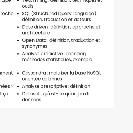
incipe
Text mining : définition, techniques et
outils
pproche
SQL (Structured Query Language) :
définition, traduction et acteurs
Data driven : définition, approche et
architecture
Open Data : définition, traduction et
synonymes
Analyse prédictive : définition,
méthodes statistiques, exemple
omment
Cassandra : maîtriser la base NoSQL
orientée colonnes
nnées ?
Analyse prescriptive : définition
t ça
Dataset : qu'est-ce qu'un jeu de
données