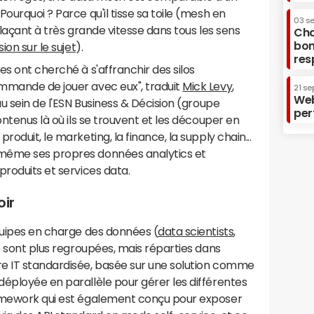
ourquoi ? Parce qu'il tisse sa toile (mesh en
03 s
plaçant à très grande vitesse dans tous les sens
Cha
bon
ion sur le sujet
).
res
es ont cherché à s'affranchir des silos
mmande de jouer avec eux", traduit
Mick Levy
,
21 se
Web
au sein de l'ESN Business & Décision (groupe
per
ontenus là où ils se trouvent et les découper en
oduit, le marketing, la finance, la supply chain...
même ses propres données analytics et
produits et services data.
oir
quipes en charge des données (
data scientists
,
ne sont plus regroupées, mais réparties dans
e IT standardisée, basée sur une solution comme
éployée en parallèle pour gérer les différentes
ramework qui est également conçu pour exposer