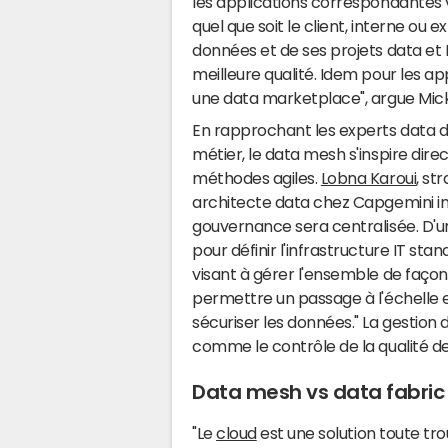
les applications correspondantes 
quel que soit le client, interne ou
données et de ses projets data et 
meilleure qualité. Idem pour les ap
une data marketplace", argue Mick
En rapprochant les experts data 
métier, le data mesh s'inspire dir
méthodes agiles.
Lobna Karoui
, st
architecte data chez Capgemini ins
gouvernance sera centralisée. D'u
pour définir l'infrastructure IT sta
visant à gérer l'ensemble de façon
permettre un passage à l'échelle e
sécuriser les données." La gestion 
comme le contrôle de la qualité de
Data mesh vs data fabric
"Le
cloud
est une solution toute tr