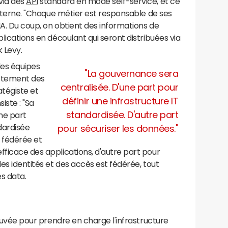
via des
API
standard en mode self-service, et ce
 externe. "Chaque métier est responsable de ses
IA. Du coup, on obtient des informations de
plications en découlant qui seront distribuées via
 Levy.
des équipes
"La gouvernance sera
ectement des
centralisée. D'une part pour
ratégiste et
définir une infrastructure IT
iste : "Sa
standardisée. D'autre part
ne part
ndardisée
pour sécuriser les données."
 fédérée et
fficace des applications, d'autre part pour
des identités et des accès est fédérée, tout
s data.
ouvée pour prendre en charge l'infrastructure