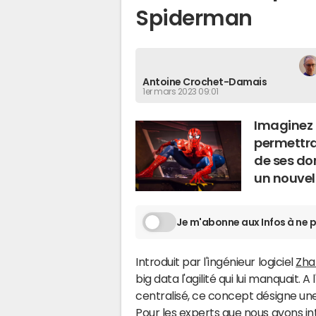
Spiderman
Antoine Crochet-Damais
1er mars 2023 09:01
Imaginez 
permettra
de ses don
un nouvel 
Je m'abonne aux Infos à ne p
Introduit par l'ingénieur logiciel
Zha
big data l'agilité qui lui manquait. A
centralisé, ce concept désigne une
Pour les experts que nous avons in