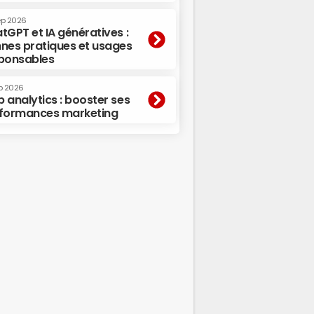
ep 2026
tGPT et IA génératives :
nes pratiques et usages
ponsables
p 2026
 analytics : booster ses
formances marketing