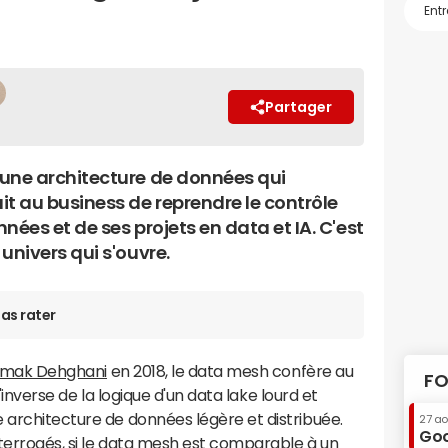
Partager
une architecture de données qui
it au business de reprendre le contrôle
nées et de ses projets en data et IA. C'est
univers qui s'ouvre.
as rater
mak Dehghani
en 2018, le data mesh confère au
FO
 l'inverse de la logique d'un data lake lourd et
 architecture de données légère et distribuée.
27 a
Goo
terrogés, si le data mesh est comparable à un