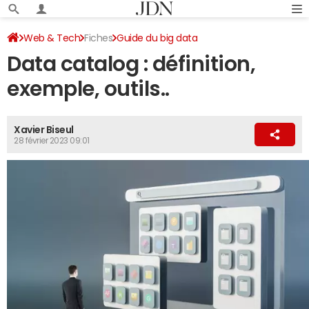
Web & Tech
Fiches
Guide du big data
Data catalog : définition,
Dictionnaire du big data
exemple, outils..
Xavier Biseul
28 février 2023 09:01