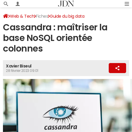
Web & Tech
Fiches
Guide du big data
Cassandra : maîtriser la
Dictionnaire du big data
base NoSQL orientée
colonnes
Xavier Biseul
28 février 2023 09:01