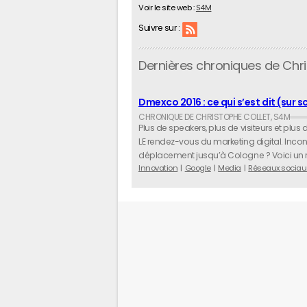
Voir le site web :
S4M
Suivre sur :
Dernières chroniques de Chri
Dmexco 2016 : ce qui s’est dit (sur s
Plus de speakers, plus de visiteurs et pl
LE rendez-vous du marketing digital. Inco
déplacement jusqu’à Cologne ? Voici un r
Innovation
Google
Media
Réseaux sociau