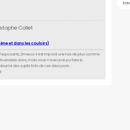
stophe Collet
cène et dans les couloirs)
us d’exposants, Dmexco s’est imposé une fois de plus comme
ntournable donc, mais vous n’avez pas pu faire le
ésumé des sujets forts de ces deux jours.
x