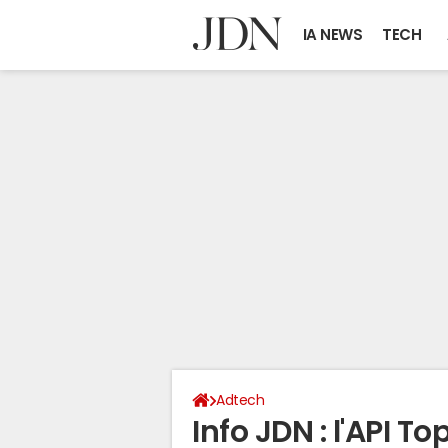
IA NEWS
TECH
Adtech
Info JDN : l'API To