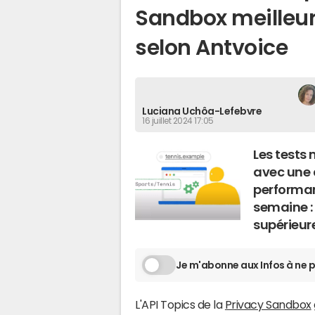
Sandbox meilleure
selon Antvoice
Luciana Uchôa-Lefebvre
16 juillet 2024 17:05
Les tests 
avec une 
performan
semaine : 
supérieur
Je m'abonne aux Infos à ne p
L'API Topics de la
Privacy Sandbox