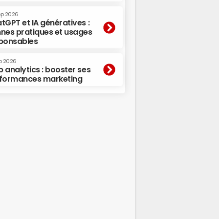
ep 2026
tGPT et IA génératives :
nes pratiques et usages
ponsables
p 2026
 analytics : booster ses
formances marketing