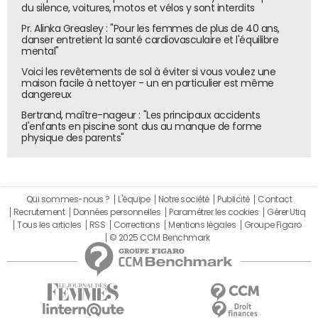
du silence, voitures, motos et vélos y sont interdits
en 2024, a immédiatement affecté les recettes en les
Pr. Alinka Greasley : "Pour les femmes de plus de 40 ans,
freinant mécaniquement. Son impact sur les dépenses
danser entretient la santé cardiovasculaire et l'équilibre
interviendra ultérieurement, suivant le rythme des
mental"
revalorisations des prestations sociales.
Voici les revêtements de sol à éviter si vous voulez une
maison facile à nettoyer - un en particulier est même
dangereux
Situation contrastée selon les branches
Bertrand, maître-nageur : "Les principaux accidents
d'enfants en piscine sont dus au manque de forme
La situation des différentes branches de la Sécurité
physique des parents"
sociale s'avère contrastée. La branche vieillesse affiche
ainsi un déficit significatif de 5,6 milliards d'euros,
quasiment deux fois supérieur à celui constaté en 2023. La
branche maladie présente également une dégradation
Qui sommes-nous ?
L'équipe
Notre société
Publicité
Contact
Recrutement
Données personnelles
Paramétrer les cookies
Gérer Utiq
importante de ses comptes, avec un déficit de
Tous les articles
RSS
Corrections
Mentions légales
Groupe Figaro
13,8 milliards d'euros en 2024, contre 11,1 milliards d'euros
© 2025 CCM Benchmark
l'année précédente.
La branche accidents du travail-maladies
professionnelles enregistre une réduction de moitié de
son excédent, qui atteint 700 millions d'euros. De leur