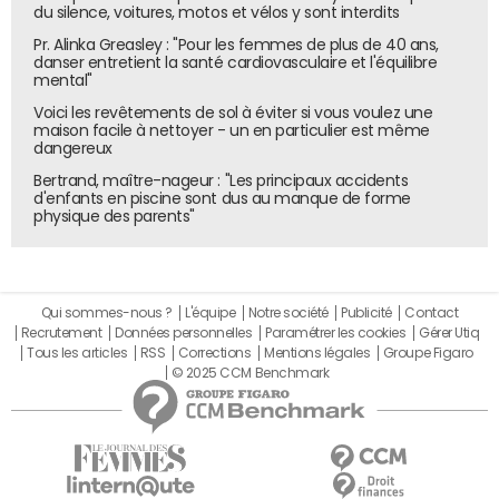
du silence, voitures, motos et vélos y sont interdits
Un traitement différencié dans un climat
Pr. Alinka Greasley : "Pour les femmes de plus de 40 ans,
danser entretient la santé cardiovasculaire et l'équilibre
politique sensible
mental"
Voici les revêtements de sol à éviter si vous voulez une
La situation de X contraste avec celle d'autres
maison facile à nettoyer - un en particulier est même
entreprises visées récemment par Bruxelles. En avril,
dangereux
Apple et Meta ont été sanctionnés à hauteur de
Bertrand, maître-nageur : "Les principaux accidents
d'enfants en piscine sont dus au manque de forme
700 millions d'euros pour des violations du Digital Markets
physique des parents"
Act. Dans ces dossiers, les délais étaient clairement
encadrés par la législation. En l'absence de contrainte
temporelle similaire dans le cadre du DSA, la Commission
dispose de plus de flexibilité pour rendre ses décisions.
Qui sommes-nous ?
L'équipe
Notre société
Publicité
Contact
Recrutement
Données personnelles
Paramétrer les cookies
Gérer Utiq
Selon le FT, plusieurs responsables bruxellois estiment
Tous les articles
RSS
Corrections
Mentions légales
Groupe Figaro
que les mesures prises contre X pourraient être
© 2025 CCM Benchmark
interprétées par Washington comme une forme de
pression ciblée sur les sociétés technologiques
américaines. Donald Trump a d'ailleurs qualifié les
amendes européennes d'"extorsion à l'étranger" et