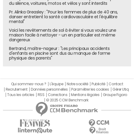
du silence, voitures, motos et vélos y sont interdits
fin 2023, visait initialement un retour sous la barre des 3 %
de déficit public à l'horizon 2027, et une dette réduite à
Pr. Alinka Greasley : "Pour les femmes de plus de 40 ans,
danser entretient la santé cardiovasculaire et l'équilibre
108,1 % du PIB. Mais cet objectif a été repoussé. Le rapport
mental"
d'avancement annuel mentionne désormais un retour
Voici les revêtements de sol à éviter si vous voulez une
sous les 3 % à l'horizon 2029.
maison facile à nettoyer - un en particulier est même
dangereux
En parallèle, la Commission européenne anticipe une
Bertrand, maître-nageur : "Les principaux accidents
poursuite de la dégradation budgétaire. Elle table sur un
d'enfants en piscine sont dus au manque de forme
endettement français atteignant 142 % du PIB en 2035, en
physique des parents"
raison d'un solde primaire structurellement déficitaire.
D'après l'OFCE, entre 44 et 69 % de la hausse de la dette
enregistrée entre 2007 et 2023 résulte de deux périodes
Qui sommes-nous ?
L'équipe
Notre société
Publicité
Contact
critiques : la crise financière de 2008 et la crise sanitaire
Recrutement
Données personnelles
Paramétrer les cookies
Gérer Utiq
liée à la pandémie de Covid-19.
Tous les articles
RSS
Corrections
Mentions légales
Groupe Figaro
© 2025 CCM Benchmark
François Bayrou, lors de sa déclaration de politique
générale du 8 septembre 2025, a rappelé un élément
marquant de la trajectoire budgétaire nationale : " La
France n'a pas eu de budget à l'équilibre depuis 51 ans",
cité par vie-publique.fr.