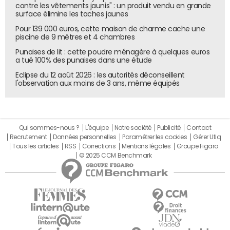
garantit la libre circulation des personnes. "Les autres
contre les vêtements jaunis" : un produit vendu en grande
pays ne sont pas obligés d'accepter et la France n'a pas
surface élimine les taches jaunes
de moyens de pression", ajoute Philippe Bruneau.
Pour 139 000 euros, cette maison de charme cache une
piscine de 9 mètres et 4 chambres
Administrativement, cette réforme nécessiterait une
Punaises de lit : cette poudre ménagère à quelques euros
révision complète des conventions fiscales
a tué 100% des punaises dans une étude
internationales. Les conventions fiscales actuelles, qui ont
Eclipse du 12 août 2026 : les autorités déconseillent
une valeur supérieure aux lois nationales, ne prévoient
l'observation aux moins de 3 ans, même équipés
pas la taxation basée sur la nationalité. "En réalité, c'est
totalement impraticable", conclut Philippe Bruneau.
La taxation des expatriés fiscaux pourrait avoir des
Qui sommes-nous ?
L'équipe
Notre société
Publicité
Contact
implications économiques et sociales importantes.
Recrutement
Données personnelles
Paramétrer les cookies
Gérer Utiq
Actuellement, les expatriés paient déjà des impôts en
Tous les articles
RSS
Corrections
Mentions légales
Groupe Figaro
© 2025 CCM Benchmark
France sur certains biens et revenus, tels que l'IFI et les
droits de succession.
De plus, cette mesure pourrait dissuader les talents
français de s'expatrier, affectant ainsi la compétitivité
internationale de la France. Les expatriés contribuent
souvent à l'économie française par des investissements