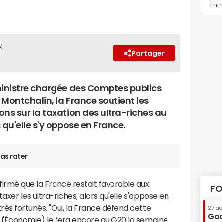
Partager
ministre chargée des Comptes publics
 Montchalin, la France soutient les
ons sur la taxation des ultra-riches au
 qu'elle s'y oppose en France.
as rater
ffirmé que la France restait favorable aux
FO
axer les ultra-riches, alors qu'elle s'oppose en
rès fortunés. "Oui, la France défend cette
27 a
Goo
e l'Économie) le fera encore au G20 la semaine