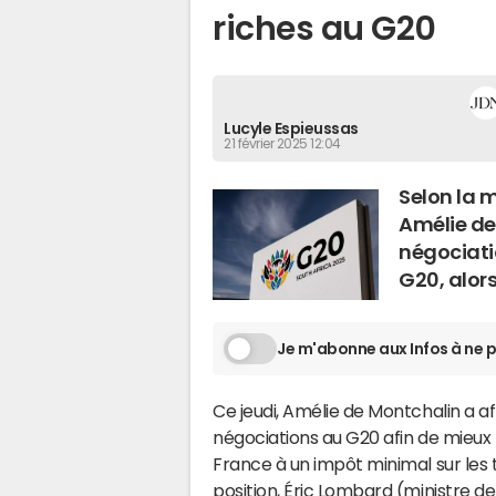
riches au G20
Lucyle Espieussas
21 février 2025 12:04
Selon la 
Amélie de
négociati
G20, alors
Je m'abonne aux Infos à ne p
Ce jeudi, Amélie de Montchalin a a
négociations au G20 afin de mieux t
France à un impôt minimal sur les t
position, Éric Lombard (ministre d