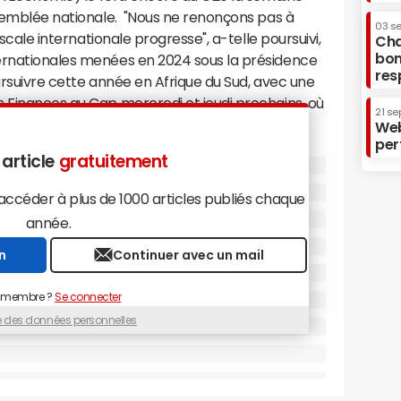
ssemblée nationale. "Nous ne renonçons pas à
03 s
iscale internationale progresse", a-telle poursuivi,
Cha
bon
ernationales menées en 2024 sous la présidence
res
oursuivre cette année en Afrique du Sud, avec une
s Finances au Cap mercredi et jeudi prochains, où
21 se
Web
per
 article
gratuitement
céder à plus de 1000 articles publiés chaque
de gouvernement de cette organisation qui
année.
 plus développées du monde ont endossé l'idée
t" les plus fortunés, à l'initiative du président
n
Continuer avec un mail
échoué à s'accorder sur la création d'un impôt
r le Brésil, l'Afrique du Sud et la France mais
 membre ?
Se connecter
e la France rejette la proposition à l'Assemblée
ue des données personnelles
ence brésilienne se sont pourtant basés sur le
riel Zucman, qui préconise une taxation
ente à 2%. À l'Assemblée, le gouvernement s'est
préférant les négociations internationales afin