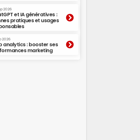
ep 2026
tGPT et IA génératives :
nes pratiques et usages
ponsables
p 2026
 analytics : booster ses
formances marketing