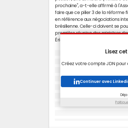
prochaine", a-t-elle affirmé à l'A
faire que ce pilier 3 de la réforme f
en référence aux négociations int
brésilienne. Celle-ci doivent se p
première réunion des ministres de
Éric Lombard sera.
Lisez cet
Une initiative de Lula
Créez votre compte JDN pour ac
En novembre, les chefs d'État et 
rassemble les vingt économies les
de coopérer pour taxer "effectivemen
Continuer avec Linkedi
brésilien Lula. Cependant, ils ont 
minimum mondial commun, soutenu pa
Déja
rejeté par les États-Unis. Alors qu
Politiq
nationale, les travaux de la présid
même rapport de l'économiste Gab
minimale sur le patrimoine équival
opposé à cette proposition de loi, 