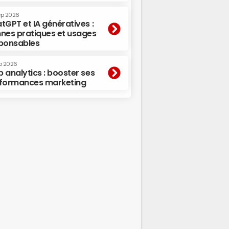
ep 2026
tGPT et IA génératives :
nes pratiques et usages
ponsables
p 2026
 analytics : booster ses
formances marketing