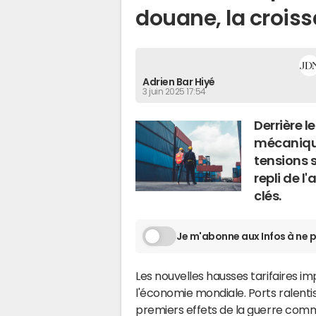
douane, la crois
Adrien Bar Hiyé
3 juin 2025 17:54
Derrière l
mécanique
tensions 
repli de l
clés.
Je m'abonne aux Infos à ne p
Les nouvelles hausses tarifaires
l'économie mondiale. Ports ralentis,
premiers effets de la guerre com