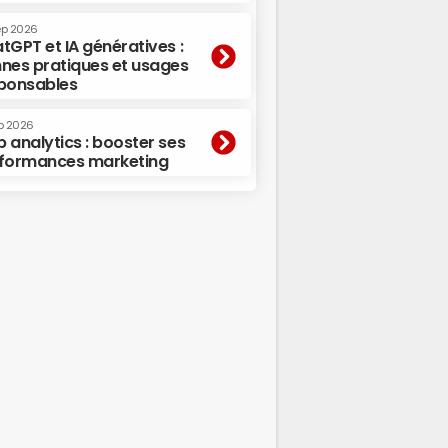
ep 2026
tGPT et IA génératives :
nes pratiques et usages
ponsables
p 2026
 analytics : booster ses
formances marketing