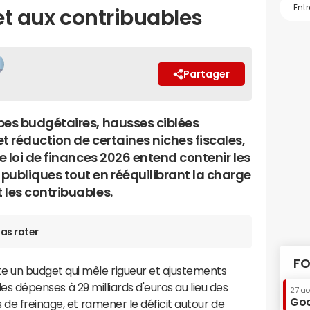
 et aux contribuables
Partager
pes budgétaires, hausses ciblées
t réduction de certaines niches fiscales,
de loi de finances 2026 entend contenir les
publiques tout en rééquilibrant la charge
et les contribuables.
as rater
FO
 un budget qui mêle rigueur et ajustements
 des dépenses à 29 milliards d'euros au lieu des
27 a
Goo
 de freinage, et ramener le déficit autour de