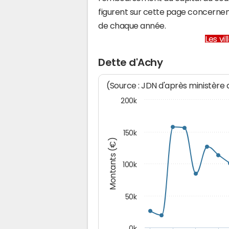
figurent sur cette page concernent
de chaque année.
Les vi
Dette d'Achy
(Source : JDN d'après ministère
200k
150k
Montants (€)
100k
50k
0k