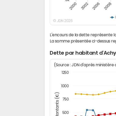
2008
2006
2002
2000
© JDN 2026
L'encours de la dette représente
La somme présentée ci-dessus rep
Dette par habitant d'Ach
(Source : JDN d'après ministère
1250
1000
Montants (€)
750
500