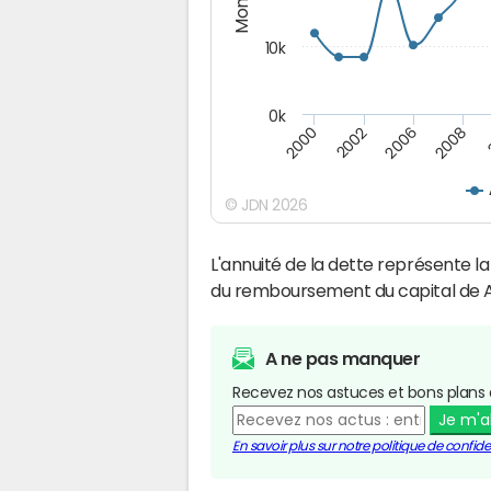
10k
0k
2008
2006
2002
2000
© JDN 2026
L'annuité de la dette représente 
du remboursement du capital de 
A ne pas manquer
Recevez nos astuces et bons plans 
Je m'
En savoir plus sur notre politique de confiden