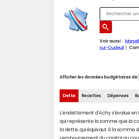
Voir aussi :
Marsei
sur-Oudeuil
Comp
Afficher les données budgétaires de
Dette
Recettes
Dépenses
B
L'endettement d'Achy s'évalue en fo
qui représente la somme que la co
la dette, qui équivaut à la somme
remboursement du capital au cour