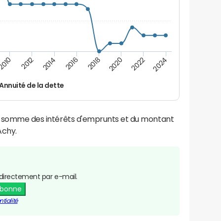
2016
2014
2012
2010
2024
2022
2020
2018
Annuité de la dette
la somme des intérêts d'emprunts et du montant
Achy.
directement par e-mail.
abonne
tialité