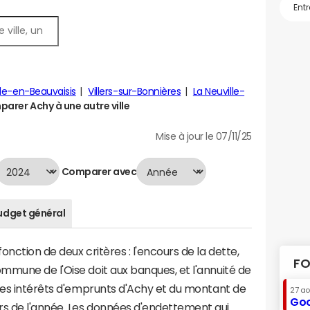
lle-en-Beauvaisis
Villers-sur-Bonnières
La Neuville-
arer Achy à une autre ville
Mise à jour le 07/11/25
Comparer avec
udget général
nction de deux critères : l'encours de la dette,
FO
mmune de l'Oise doit aux banques, et l'annuité de
 des intérêts d'emprunts d'Achy et du montant de
27 a
Goo
s de l'année. Les données d'endettement qui