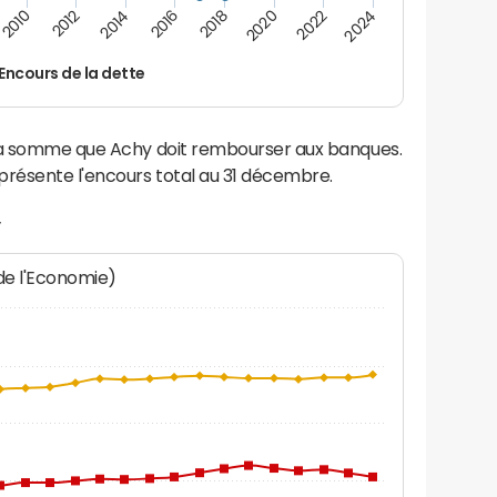
2024
2022
2020
2018
2016
2014
2012
2010
Encours de la dette
 la somme que Achy doit rembourser aux banques.
résente l'encours total au 31 décembre.
y
 de l'Economie)