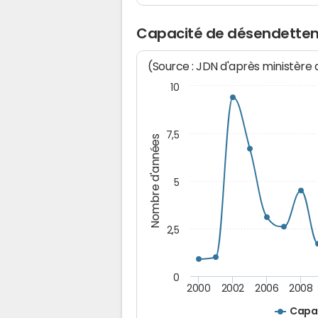
Capacité de désendette
(Source : JDN d'après ministère
10
7,5
Nombre d'années
5
2,5
0
2000
2002
2006
2008
Capa