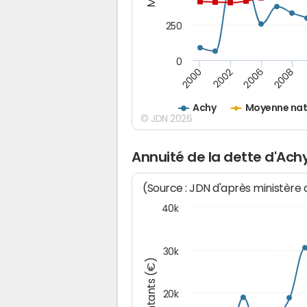
250
0
2000
2002
2006
2008
Achy
Moyenne nat
© JDN 2026
Annuité de la dette d'Ach
(Source : JDN d'après ministère
40k
30k
Montants (€)
20k