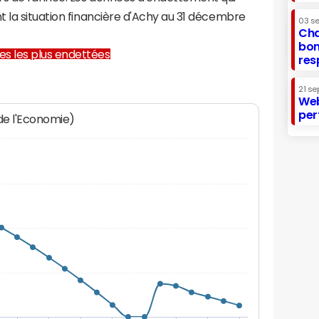
 la situation financière d'Achy au 31 décembre
03 s
Cha
bon
lles les plus endettées
res
21 se
Web
per
 de l'Economie)