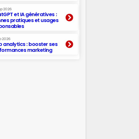
ep 2026
tGPT et IA génératives :
nes pratiques et usages
ponsables
p 2026
 analytics : booster ses
formances marketing