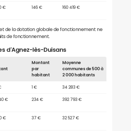
0 €
146 €
160 419 €
et de la dotation globale de fonctionnement ne
its de fonctionnement.
es d'Agnez-lès-Duisans
Montant
Moyenne
tant
par
communes de 500 à
habitant
2 000 habitants
€
1 €
34 283 €
40 €
234 €
392 793 €
0 €
37 €
32 527 €