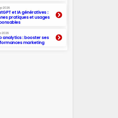
ep 2026
tGPT et IA génératives :
nes pratiques et usages
ponsables
p 2026
 analytics : booster ses
formances marketing