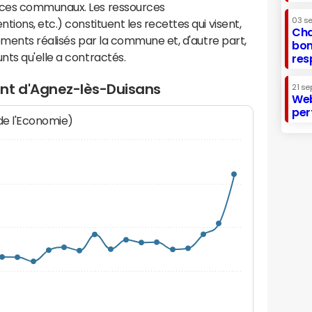
ices communaux. Les ressources
03 s
ions, etc.) constituent les recettes qui visent,
Cha
sements réalisés par la commune et, d'autre part,
bon
ts qu'elle a contractés.
res
nt d'Agnez-lès-Duisans
21 se
Web
per
 de l'Economie)