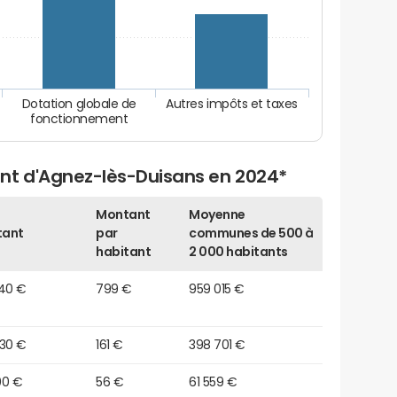
Dotation globale de
Autres impôts et taxes
fonctionnement
nt d'Agnez-lès-Duisans en 2024*
Montant
Moyenne
tant
par
communes de 500 à
habitant
2 000 habitants
440 €
799 €
959 015 €
830 €
161 €
398 701 €
00 €
56 €
61 559 €