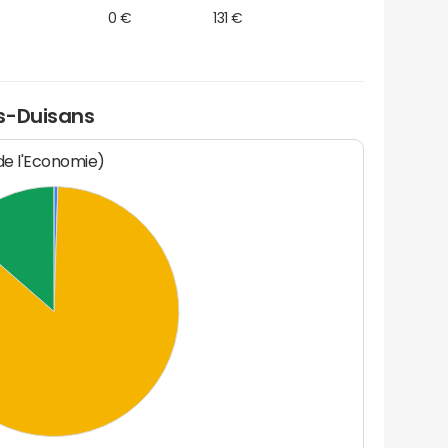
0 €
131 €
s-Duisans
 de l'Economie)