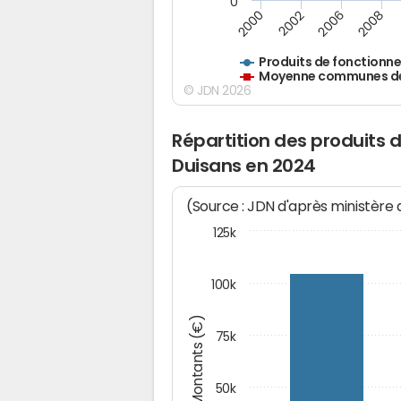
0
2000
2002
2006
2008
Produits de fonctionn
Moyenne communes de 
© JDN 2026
Répartition des produits
Duisans en 2024
(Source : JDN d'après ministère
125k
100k
Montants (€)
75k
50k