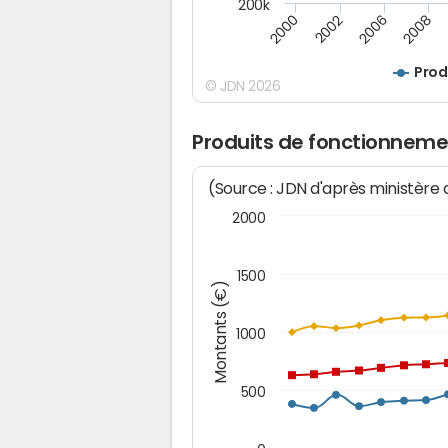
200k
2000
2008
2006
2002
Prod
© JDN 2026
Produits de fonctionneme
(Source : JDN d'après ministère
2000
1500
Montants (€)
1000
500