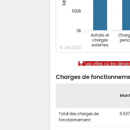
500k
0k
Achats et
Charg
charges
pers
externes
© JDN 2026
Les villes où les dép
Charges de fonctionneme
Mon
Total des charges de
5 53
fonctionnement