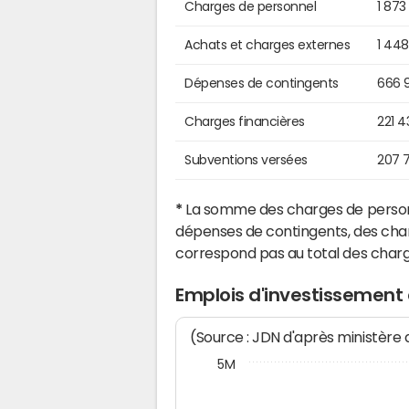
Charges de personnel
1 873
Achats et charges externes
1 44
Dépenses de contingents
666 
Charges financières
221 4
Subventions versées
207 
*
La somme des charges de personn
dépenses de contingents, des char
correspond pas au total des char
Emplois d'investissement
(Source : JDN d'après ministère
5M