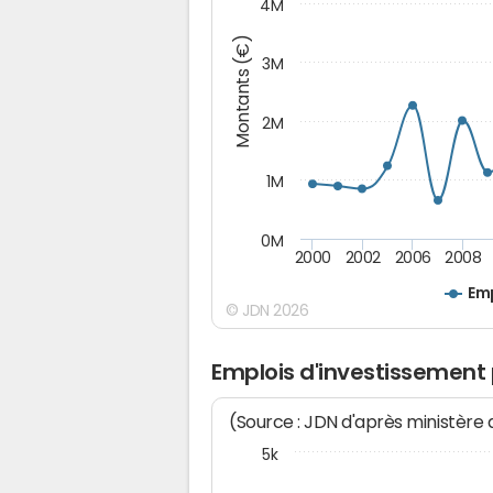
4M
Montants (€)
3M
2M
1M
0M
2000
2002
2006
2008
Emp
© JDN 2026
Emplois d'investissement
(Source : JDN d'après ministère
5k