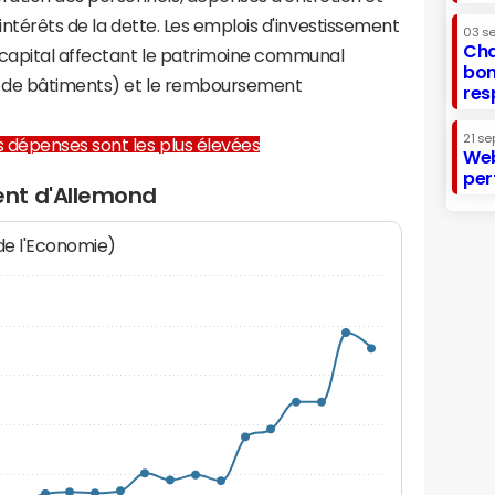
 intérêts de la dette. Les emplois d'investissement
03 s
Cha
capital affectant le patrimoine communal
bon
on de bâtiments) et le remboursement
res
21 se
les dépenses sont les plus élevées
Web
per
nt d'Allemond
 de l'Economie)