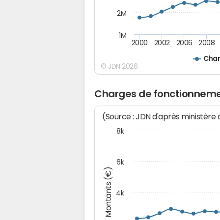
2M
1M
2000
2002
2006
2008
Char
© JDN 2026
Charges de fonctionneme
(Source : JDN d'après ministère
8k
6k
Montants (€)
4k