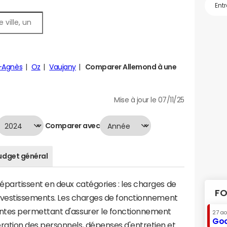
-Agnès
Oz
Vaujany
Comparer Allemond à une
Mise à jour le 07/11/25
Comparer avec
udget général
artissent en deux catégories : les charges de
FO
investissements. Les charges de fonctionnement
tes permettant d'assurer le fonctionnement
27 a
Goo
tion des personnels, dépenses d'entretien et