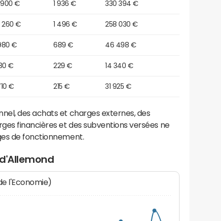
 900 €
1 936 €
330 394 €
8 260 €
1 496 €
258 030 €
980 €
689 €
46 498 €
30 €
229 €
14 340 €
710 €
215 €
31 925 €
el, des achats et charges externes, des
ges financières et des subventions versées ne
ges de fonctionnement.
 d'Allemond
 de l'Economie)