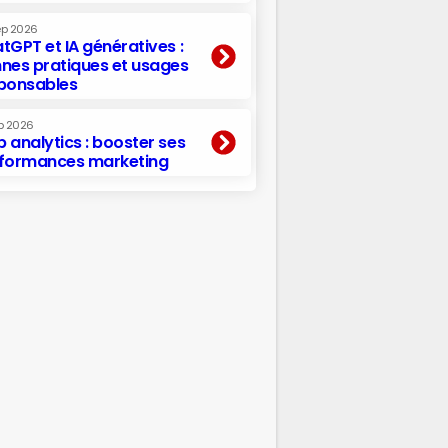
ep 2026
tGPT et IA génératives :
nes pratiques et usages
ponsables
p 2026
 analytics : booster ses
formances marketing