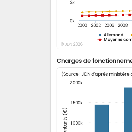
2k
0k
2000
2002
2006
2008
Allemond
Moyenne comm
© JDN 2026
Charges de fonctionneme
(Source : JDN d'après ministère
2 000k
1 500k
Montants (€)
1 000k