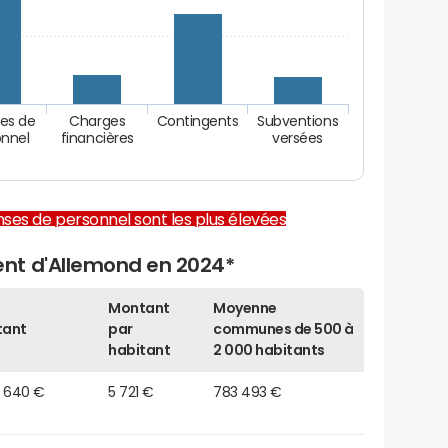
es de
Charges
Contingents
Subventions
onnel
financières
versées
enses de personnel sont les plus élevées
nt d'Allemond en 2024*
Montant
Moyenne
tant
par
communes de 500 à
habitant
2 000 habitants
7 640 €
5 721 €
783 493 €