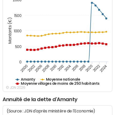
1500
Montants (€)
1000
500
0
2018
2002
2022
2008
2012
2016
2000
2020
2006
2024
2010
2014
Amanty
Moyenne nationale
Moyenne villages de moins de 250 habitants
© JDN 2026
Annuité de la dette d'Amanty
(Source : JDN d'après ministère de l'Economie)