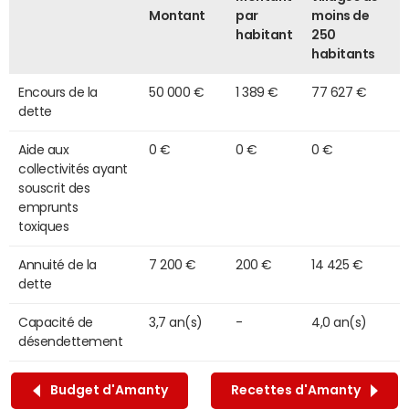
Montant
par
moins de
habitant
250
habitants
Encours de la
50 000 €
1 389 €
77 627 €
dette
Aide aux
0 €
0 €
0 €
collectivités ayant
souscrit des
emprunts
toxiques
Annuité de la
7 200 €
200 €
14 425 €
dette
Capacité de
3,7 an(s)
-
4,0 an(s)
désendettement
Budget d'Amanty
Recettes d'Amanty