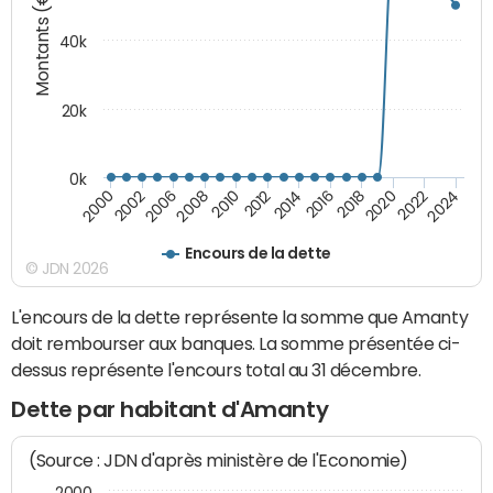
Montants (€)
40k
20k
0k
2020
2010
2016
2006
2022
2012
2000
2018
2008
2024
2014
2002
Encours de la dette
© JDN 2026
L'encours de la dette représente la somme que Amanty
doit rembourser aux banques. La somme présentée ci-
dessus représente l'encours total au 31 décembre.
Dette par habitant d'Amanty
(Source : JDN d'après ministère de l'Economie)
2000