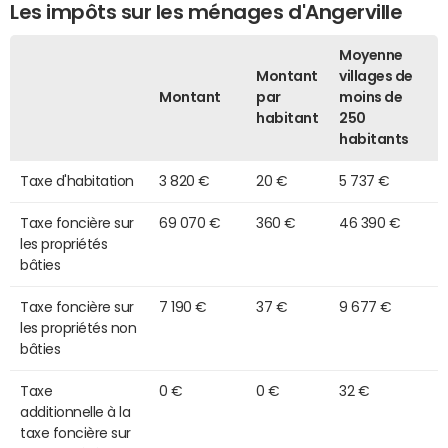
Les impôts sur les ménages d'Angerville
Moyenne
Montant
villages de
Montant
par
moins de
habitant
250
habitants
Taxe d'habitation
3 820 €
20 €
5 737 €
Taxe foncière sur
69 070 €
360 €
46 390 €
les propriétés
bâties
Taxe foncière sur
7 190 €
37 €
9 677 €
les propriétés non
bâties
Taxe
0 €
0 €
32 €
additionnelle à la
taxe foncière sur