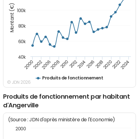
Montant (€)
100k
80k
60k
40k
2018
2002
2020
2006
2022
2008
2024
2010
2012
2014
2016
2000
Produits de fonctionnement
© JDN 2026
Produits de fonctionnement par habitant
d'Angerville
(Source : JDN d'après ministère de l'Economie)
2000