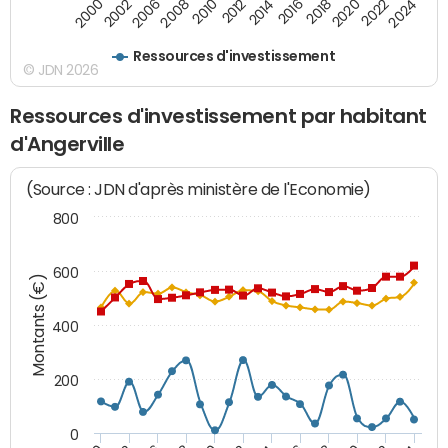
2020
2010
2016
2006
2022
2012
2000
2018
2008
2024
2014
2002
Ressources d'investissement
© JDN 2026
Ressources d'investissement par habitant
d'Angerville
(Source : JDN d'après ministère de l'Economie)
800
600
Montants (€)
400
200
0