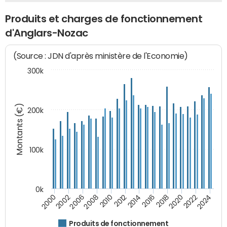
Produits et charges de fonctionnement
d'Anglars-Nozac
(Source : JDN d'après ministère de l'Economie)
300k
Montants (€)
200k
100k
0k
2008
2022
2002
2018
2014
2010
2024
2006
2020
2000
2016
2012
Produits de fonctionnement