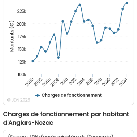
225k
Montants (€)
200k
175k
150k
125k
100k
2008
2022
2002
2018
2014
2010
2024
2006
2020
2000
2016
2012
Charges de fonctionnement
© JDN 2026
Charges de fonctionnement par habitant
d'Anglars-Nozac
(Source : JDN d'après ministère de l'Economie)