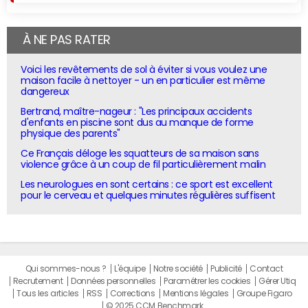
À NE PAS RATER
Voici les revêtements de sol à éviter si vous voulez une
maison facile à nettoyer - un en particulier est même
dangereux
Bertrand, maître-nageur : "Les principaux accidents
d'enfants en piscine sont dus au manque de forme
physique des parents"
Ce Français déloge les squatteurs de sa maison sans
violence grâce à un coup de fil particulièrement malin
Les neurologues en sont certains : ce sport est excellent
pour le cerveau et quelques minutes régulières suffisent
Qui sommes-nous ?
L'équipe
Notre société
Publicité
Contact
Recrutement
Données personnelles
Paramétrer les cookies
Gérer Utiq
Tous les articles
RSS
Corrections
Mentions légales
Groupe Figaro
© 2025 CCM Benchmark