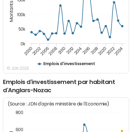
Montants (€)
150k
100k
50k
0k
2008
2022
2002
2018
2014
2010
2024
2006
2020
2000
2016
2012
Emplois d'investissement
© JDN 2026
Emplois d'investissement par habitant
d'Anglars-Nozac
(Source : JDN d'après ministère de l'Economie)
800
600