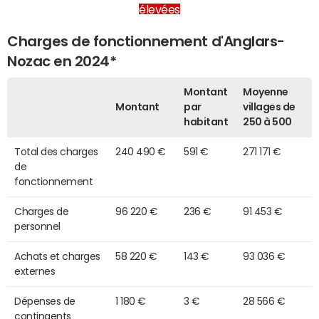
élevées
Charges de fonctionnement d'Anglars-
Nozac en 2024*
Montant
Moyenne
Montant
par
villages de
habitant
250 à 500
Total des charges
240 490 €
591 €
271 171 €
de
fonctionnement
Charges de
96 220 €
236 €
91 453 €
personnel
Achats et charges
58 220 €
143 €
93 036 €
externes
Dépenses de
1 180 €
3 €
28 566 €
contingents