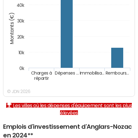
40k
Montants (€)
30k
20k
10k
0k
Charges à
Dépenses …
Immobilisa…
Rembours…
répartir
© JDN 2026
Les villes où les dépenses d'équipement sont les plus
élevées
Emplois d'investissement d'Anglars-Nozac
en 2024**