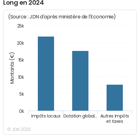
Long en 2024
(Source : JDN d'après ministère de l'Economie)
25k
20k
Montants (€)
15k
10k
5k
0k
Impôts locaux
Dotation global…
Autres impôts
et taxes
© JDN 2026