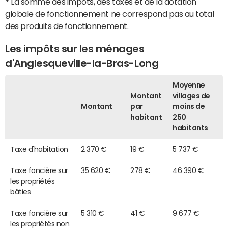
*
La somme des impôts, des taxes et de la dotation
globale de fonctionnement ne correspond pas au total
des produits de fonctionnement.
Les impôts sur les ménages
d'Anglesqueville-la-Bras-Long
Moyenne
Montant
villages de
Montant
par
moins de
habitant
250
habitants
Taxe d'habitation
2 370 €
19 €
5 737 €
Taxe foncière sur
35 620 €
278 €
46 390 €
les propriétés
bâties
Taxe foncière sur
5 310 €
41 €
9 677 €
les propriétés non