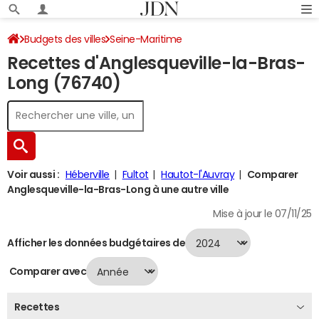
Budgets des villes
Seine-Maritime
Recettes d'Anglesqueville-la-Bras-
Anglesqueville-la-Bras-Long
Recettes 2024
Long (76740)
Voir aussi :
Héberville
Fultot
Hautot-l'Auvray
Comparer
Anglesqueville-la-Bras-Long à une autre ville
Mise à jour le 07/11/25
Afficher les données budgétaires de
Comparer avec
Recettes