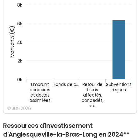
8k
6k
Montants (€)
4k
2k
0k
Emprunt
Fonds de c…
Retour de
Subventions
bancaires
biens
reçues
et dettes
affectés,
assimilées
concedés,
etc.
© JDN 2026
Ressources d'investissement
d'Anglesqueville-la-Bras-Long en 2024**