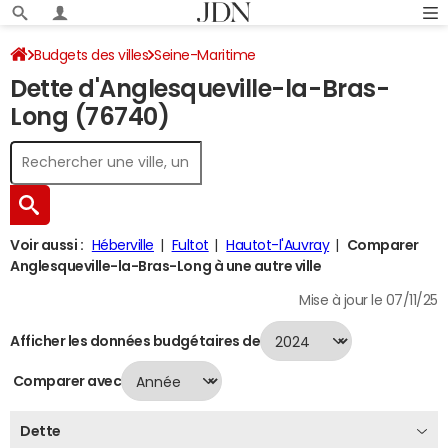
Budgets des villes
Seine-Maritime
Dette d'Anglesqueville-la-Bras-
Anglesqueville-la-Bras-Long
Dette au 31/12/2024
Long (76740)
Voir aussi :
Héberville
Fultot
Hautot-l'Auvray
Comparer
Anglesqueville-la-Bras-Long à une autre ville
Mise à jour le 07/11/25
Afficher les données budgétaires de
Comparer avec
Dette