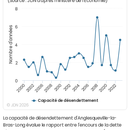
(Source : JDN d'après ministère de l'Economie)
8
6
Nombre d'années
4
2
0
2014
2016
2018
2020
2022
2000
2002
2006
2008
2010
2012
Capacité de désendettement
© JDN 2026
La capacité de désendettement d'Anglesqueville-la-
Bras-Long évalue le rapport entre l'encours de la dette