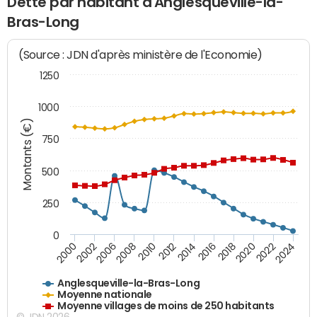
Dette par habitant d'Anglesqueville-la-
Bras-Long
(Source : JDN d'après ministère de l'Economie)
1250
1000
Montants (€)
750
500
250
0
2018
2002
2022
2008
2012
2016
2000
2020
2006
2024
2010
2014
Anglesqueville-la-Bras-Long
Moyenne nationale
Moyenne villages de moins de 250 habitants
© JDN 2026