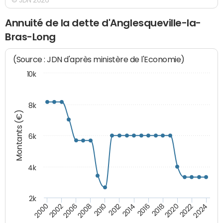
Annuité de la dette d'Anglesqueville-la-
Bras-Long
(Source : JDN d'après ministère de l'Economie)
10k
8k
Montants (€)
6k
4k
2k
2010
2018
2008
2016
2006
2024
2014
2002
2022
2012
2000
2020