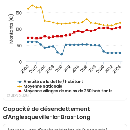
150
Montants (€)
100
50
0
2014
2008
2000
2024
2018
2012
2006
2022
2016
2010
2002
2020
Annuité de la dette / habitant
Moyenne nationale
Moyenne villages de moins de 250 habitants
© JDN 2026
Capacité de désendettement
d'Anglesqueville-la-Bras-Long