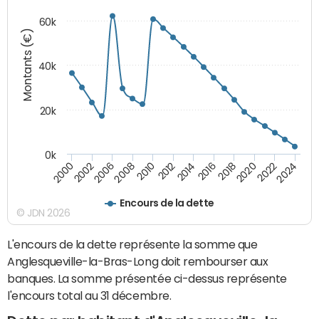
60k
Montants (€)
40k
20k
0k
2020
2010
2016
2006
2022
2012
2000
2018
2008
2024
2014
2002
Encours de la dette
© JDN 2026
L'encours de la dette représente la somme que
Anglesqueville-la-Bras-Long doit rembourser aux
banques. La somme présentée ci-dessus représente
l'encours total au 31 décembre.