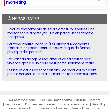
marketing
À NE PAS RATER
Voici les revêtements de sol à éviter si vous voulez une
maison facile à nettoyer - un en particulier est même
dangereux
Bertrand, maître-nageur : "Les principaux accidents
d'enfants en piscine sont dus au manque de forme
physique des parents"
Ce Français déloge les squatteurs de sa maison sans
violence grâce à un coup de fil particulièrement malin
Les neurologues en sont certains : ce sport est excellent
pour le cerveau et quelques minutes régulières suffisent
Qui sommes-nous ?
L'équipe
Notre société
Publicité
Contact
Recrutement
Données personnelles
Paramétrer les cookies
Gérer Utiq
Tous les articles
RSS
Corrections
Mentions légales
Groupe Figaro