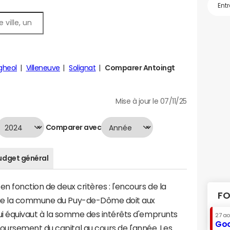
gheol
Villeneuve
Solignat
Comparer Antoingt
Mise à jour le 07/11/25
Comparer avec
udget général
n fonction de deux critères : l'encours de la
FO
que la commune du Puy-de-Dôme doit aux
 qui équivaut à la somme des intérêts d'emprunts
27 a
Goo
ursement du capital au cours de l'année. Les