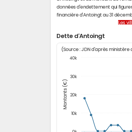
données d'endettement qui figuren
financière d'Antoingt au 31 déce
Les vi
Dette d'Antoingt
(Source : JDN d'après ministère
40k
30k
Montants (€)
20k
10k
0k