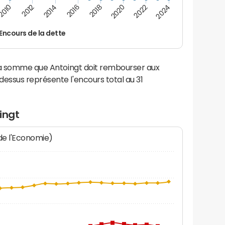
2016
2014
2012
2010
2024
2022
2020
2018
Encours de la dette
la somme que Antoingt doit rembourser aux
ssus représente l'encours total au 31
ingt
 de l'Economie)