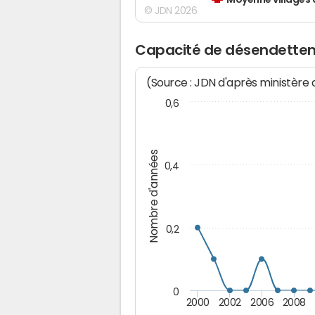
Moyenne villages 
© JDN 2026
Capacité de désendettem
(Source : JDN d'après ministère
0,6
Nombre d'années
0,4
0,2
0
2000
2002
2006
2008