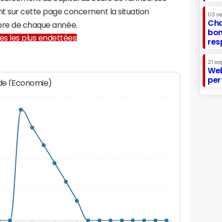
t sur cette page concernent la situation
03 s
Cha
mbre de chaque année.
bon
lles les plus endettées
res
21 se
Web
per
 de l'Economie)