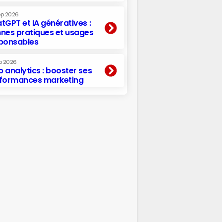
ep 2026
tGPT et IA génératives :
nes pratiques et usages
ponsables
p 2026
 analytics : booster ses
formances marketing