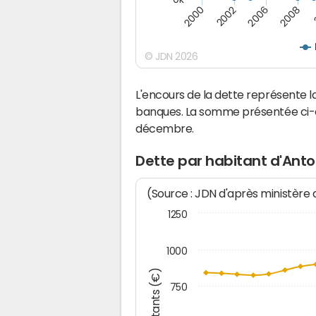
2008
2006
2002
2000
© JDN 2026
L'encours de la dette représente 
banques. La somme présentée ci-de
décembre.
Dette par habitant d'Anto
(Source : JDN d'après ministère
1250
1000
Montants (€)
750