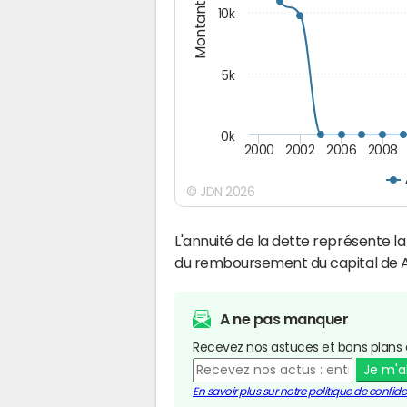
Montants (€)
10k
5k
0k
2000
2002
2006
2008
© JDN 2026
L'annuité de la dette représente 
du remboursement du capital de A
A ne pas manquer
Recevez nos astuces et bons plans 
Je m'
En savoir plus sur notre politique de confiden