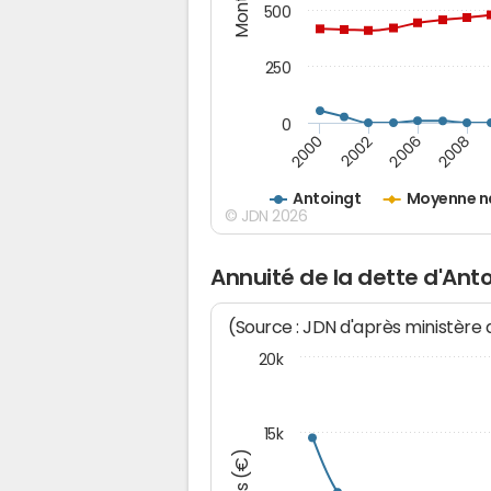
500
250
0
2000
2002
2006
2008
Antoingt
Moyenne n
© JDN 2026
Annuité de la dette d'Ant
(Source : JDN d'après ministère
20k
15k