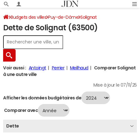
Budgets des villes
Puy-de-Dôme
Solignat
Dette de Solignat (63500)
Dette au 31/12/2024
Voir aussi :
Antoingt
Perrier
Meilhaud
Comparer Solignat
à une autre ville
Mise à jour le 07/11/25
Afficher les données budgétaires de
Comparer avec
Dette