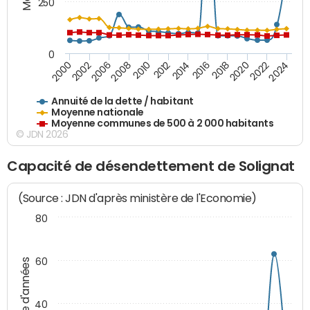
250
0
2020
2010
2016
2006
2022
2012
2000
2018
2008
2024
2014
2002
Annuité de la dette / habitant
Moyenne nationale
Moyenne communes de 500 à 2 000 habitants
© JDN 2026
Capacité de désendettement de Solignat
(Source : JDN d'après ministère de l'Economie)
80
60
Nombre d'années
40