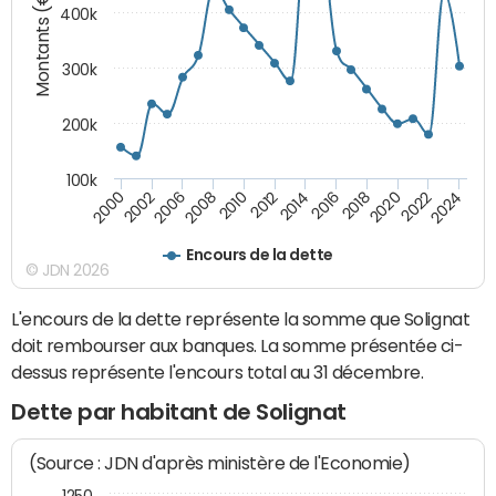
Montants (€)
400k
300k
200k
100k
2000
2022
2016
2010
2002
2024
2018
2012
2006
2020
2014
2008
Encours de la dette
© JDN 2026
L'encours de la dette représente la somme que Solignat
doit rembourser aux banques. La somme présentée ci-
dessus représente l'encours total au 31 décembre.
Dette par habitant de Solignat
(Source : JDN d'après ministère de l'Economie)
1250