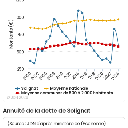
1000
Montants (€)
750
500
250
2018
2002
2022
2008
2012
2016
2000
2020
2006
2024
2010
2014
Solignat
Moyenne nationale
Moyenne communes de 500 à 2 000 habitants
© JDN 2026
Annuité de la dette de Solignat
(Source : JDN d'après ministère de l'Economie)