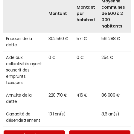
Moyenne
Montant
communes
Montant
par
de 500 à 2
habitant
000
habitants
Encours de la
302 560 €
571 €
561 288 €
dette
Aide aux
0 €
0 €
254 €
collectivités ayant
souscrit des
emprunts
toxiques
Annuité de la
220 710 €
416 €
86 989 €
dette
Capacité de
13,1 an(s)
-
8,6 an(s)
désendettement