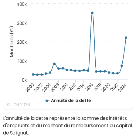
400k
300k
Montants (€)
200k
100k
0k
2000
2022
2016
2010
2002
2024
2018
2012
2006
2020
2014
2008
Annuité de la dette
© JDN 2026
L'annuité de la dette représente la somme des intérêts
d'emprunts et du montant du remboursement du capital
de Solignat.