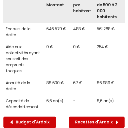
Montant
par
de 500 à 2
habitant
000
habitants
Encours de la
646 570 €
488 €
561 288 €
dette
Aide aux
0 €
0 €
254 €
collectivités ayant
souscrit des
emprunts
toxiques
Annuité de la
88 600 €
67 €
86 989 €
dette
Capacité de
6,6 an(s)
-
8,6 an(s)
désendettement
Budget d'Ardoix
Recettes d'Ardoix