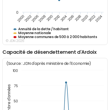
0
2014
2008
2000
2024
2018
2012
2006
2022
2016
2010
2002
2020
Annuité de la dette / habitant
Moyenne nationale
Moyenne communes de 500 à 2 000 habitants
© JDN 2026
Capacité de désendettement d'Ardoix
(Source : JDN d'après ministère de l'Economie)
100
75
Nombre d'années
50