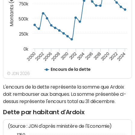
Montants (€)
750k
500k
250k
0k
2016
2014
2012
2010
2008
2006
2002
2000
2024
2022
2020
2018
Encours de la dette
© JDN 2026
L'encours de la dette représente la somme que Ardoix
doit rembourser aux banques. La somme présentée ci-
dessus représente l'encours total au 31 décembre.
Dette par habitant d'Ardoix
(Source : JDN d'après ministère de l'Economie)
1250