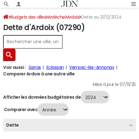
Budgets des villes
Ardèche
Ardoix
Dette au 31/12/2024
Dette d'Ardoix (07290)
Voir aussi :
Sarras
Eclassan
Vernosc-lès-Annonay
Comparer Ardoix à une autre ville
Mise à jour le 07/11/25
Afficher les données budgétaires de
Comparer avec
Dette