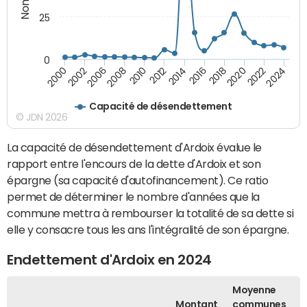
25
0
2010
2018
2008
2016
2006
2024
2014
2002
2022
2012
2000
2020
Capacité de désendettement
© JDN 2026
La capacité de désendettement d'Ardoix évalue le
rapport entre l'encours de la dette d'Ardoix et son
épargne (sa capacité d'autofinancement). Ce ratio
permet de déterminer le nombre d'années que la
commune mettra à rembourser la totalité de sa dette si
elle y consacre tous les ans l'intégralité de son épargne.
Endettement d'Ardoix en 2024
Moyenne
Montant
communes