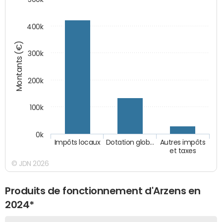
400k
Montants (€)
300k
200k
100k
0k
Impôts locaux
Dotation glob…
Autres impôts
et taxes
© JDN 2026
Produits de fonctionnement d'Arzens en
2024*