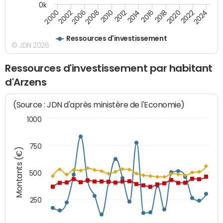
0k
2016
2014
2012
2010
2008
2006
2002
2000
2024
2022
2020
2018
Ressources d'investissement
© JDN 2026
Ressources d'investissement par habitant
d'Arzens
(Source : JDN d'après ministère de l'Economie)
1000
750
Montants (€)
500
250