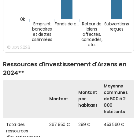
0k
Emprunt
Fonds de c…
Retour de
Subventions
bancaires
biens
reçues
et dettes
affectés,
assimilées
concedés,
etc.
© JDN 2026
Ressources d'investissement d'Arzens en
2024**
Moyenne
Montant
communes
Montant
par
de 500 à 2
habitant
000
habitants
Total des
367 950 €
299 €
453 560 €
ressources