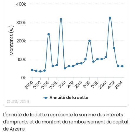
400k
300k
Montants (€)
200k
100k
0k
2000
2022
2016
2010
2002
2024
2018
2012
2006
2020
2014
2008
Annuité de la dette
© JDN 2026
L'annuité de la dette représente la somme des intérêts
d'emprunts et du montant du remboursement du capital
de Arzens.