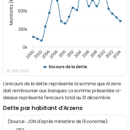
Montants (€)
500k
250k
0k
2016
2014
2012
2010
2008
2006
2002
2000
2024
2022
2020
2018
Encours de la dette
© JDN 2026
L'encours de la dette représente la somme que Arzens
doit rembourser aux banques. La somme présentée ci-
dessus représente l'encours total au 31 décembre.
Dette par habitant d'Arzens
(Source : JDN d'après ministère de l'Economie)
1250