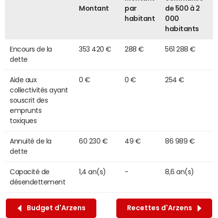
Montant
par
de 500 à 2
habitant
000
habitants
Encours de la
353 420 €
288 €
561 288 €
dette
Aide aux
0 €
0 €
254 €
collectivités ayant
souscrit des
emprunts
toxiques
Annuité de la
60 230 €
49 €
86 989 €
dette
Capacité de
1,4 an(s)
-
8,6 an(s)
désendettement
Budget d'Arzens
Recettes d'Arzens