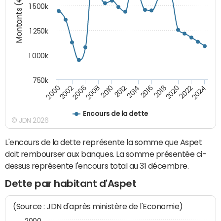
Montants (€)
1 500k
1 250k
1 000k
750k
2014
2008
2000
2024
2018
2012
2006
2022
2016
2010
2002
2020
Encours de la dette
© JDN 2026
L'encours de la dette représente la somme que Aspet
doit rembourser aux banques. La somme présentée ci-
dessus représente l'encours total au 31 décembre.
Dette par habitant d'Aspet
(Source : JDN d'après ministère de l'Economie)
2000