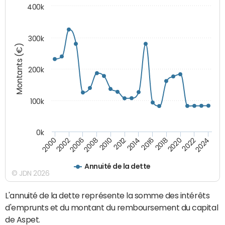
400k
300k
Montants (€)
200k
100k
0k
2000
2022
2016
2010
2002
2024
2018
2012
2006
2020
2014
2008
Annuité de la dette
© JDN 2026
L'annuité de la dette représente la somme des intérêts
d'emprunts et du montant du remboursement du capital
de Aspet.