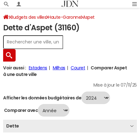
Budgets des villes
Haute-Garonne
Aspet
Dette d'Aspet (31160)
Dette au 31/12/2024
Voir aussi :
Estadens
Milhas
Couret
Comparer Aspet
à une autre ville
Mise à jour le 07/11/25
Afficher les données budgétaires de
Comparer avec
Dette