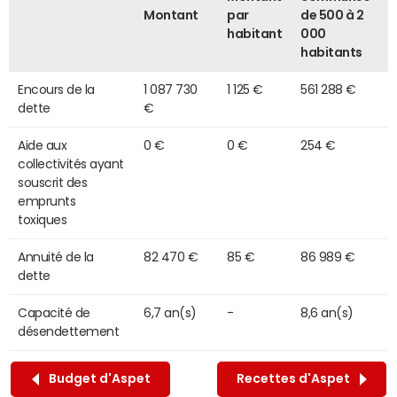
Montant
par
de 500 à 2
habitant
000
habitants
Encours de la
1 087 730
1 125 €
561 288 €
dette
€
Aide aux
0 €
0 €
254 €
collectivités ayant
souscrit des
emprunts
toxiques
Annuité de la
82 470 €
85 €
86 989 €
dette
Capacité de
6,7 an(s)
-
8,6 an(s)
désendettement
Budget d'Aspet
Recettes d'Aspet