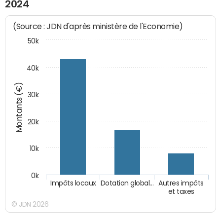
2024
(Source : JDN d'après ministère de l'Economie)
50k
40k
Montants (€)
30k
20k
10k
0k
Impôts locaux
Dotation global…
Autres impôts
et taxes
© JDN 2026