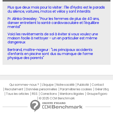
Plus que deux mois pour la visiter : l'île d'Hydra est le paradis
du silence, voitures, motos et vélos y sont interdits
Pr. Alinka Greasley : "Pour les femmes de plus de 40 ans,
danser entretient la santé cardiovasculaire et l'équilibre
mental"
Voici les revêtements de sol à éviter si vous voulez une
maison facile à nettoyer - un en particulier est même
dangereux
Bertrand, maître-nageur : "Les principaux accidents
d'enfants en piscine sont dus au manque de forme
physique des parents"
Qui sommes-nous ?
L'équipe
Notre société
Publicité
Contact
Recrutement
Données personnelles
Paramétrer les cookies
Gérer Utiq
Tous les articles
RSS
Corrections
Mentions légales
Groupe Figaro
© 2025 CCM Benchmark