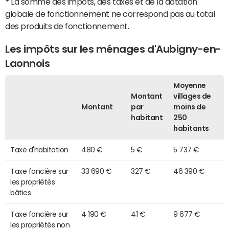
*
La somme des impôts, des taxes et de la dotation
globale de fonctionnement ne correspond pas au total
des produits de fonctionnement.
Les impôts sur les ménages d'Aubigny-en-
Laonnois
Moyenne
Montant
villages de
Montant
par
moins de
habitant
250
habitants
Taxe d'habitation
480 €
5 €
5 737 €
Taxe foncière sur
33 690 €
327 €
46 390 €
les propriétés
bâties
Taxe foncière sur
4 190 €
41 €
9 677 €
les propriétés non