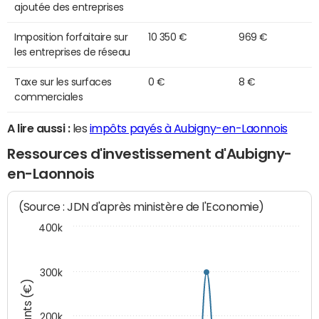
ajoutée des entreprises
Imposition forfaitaire sur
10 350 €
969 €
les entreprises de réseau
Taxe sur les surfaces
0 €
8 €
commerciales
A lire aussi :
les
impôts payés à Aubigny-en-Laonnois
Ressources d'investissement d'Aubigny-
en-Laonnois
(Source : JDN d'après ministère de l'Economie)
400k
300k
Montants (€)
200k