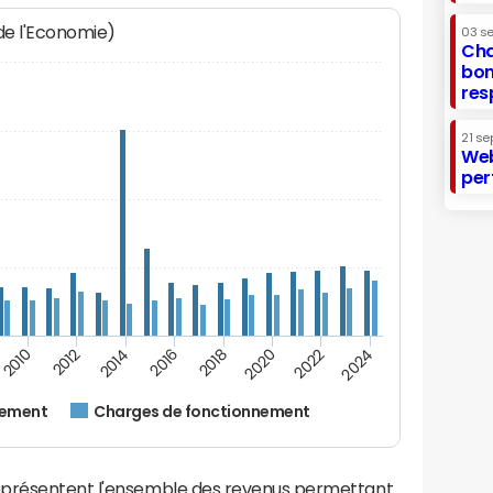
 de l'Economie)
03 s
Cha
bon
res
21 se
Web
per
2014
2024
2012
2022
2010
2020
2018
2016
nement
Charges de fonctionnement
eprésentent l'ensemble des revenus permettant