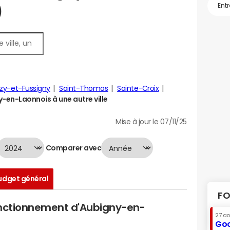
)
izy-et-Fussigny
Saint-Thomas
Sainte-Croix
en-Laonnois à une autre ville
Mise à jour le 07/11/25
Comparer avec
udget général
FO
onctionnement d'Aubigny-en-
27 a
Goo