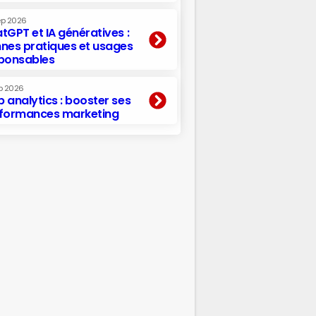
ep 2026
tGPT et IA génératives :
nes pratiques et usages
ponsables
p 2026
 analytics : booster ses
formances marketing