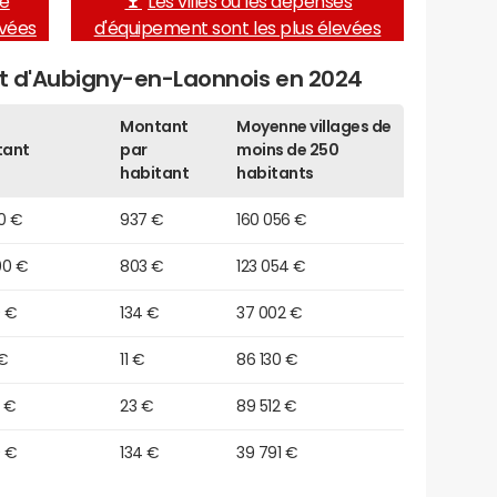
de
Les villes où les dépenses
evées
d'équipement sont les plus élevées
et d'Aubigny-en-Laonnois en 2024
Montant
Moyenne villages de
tant
par
moins de 250
habitant
habitants
0 €
937 €
160 056 €
00 €
803 €
123 054 €
0 €
134 €
37 002 €
 €
11 €
86 130 €
0 €
23 €
89 512 €
0 €
134 €
39 791 €