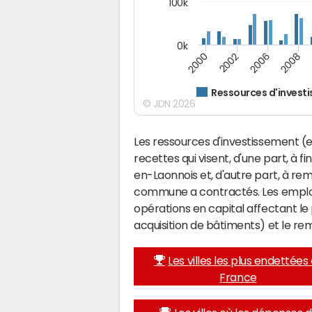
100k
0k
2000
2008
2006
2002
Ressources d'invest
© JDN 2026
Les ressources d'investissement (e
recettes qui visent, d'une part, à 
en-Laonnois et, d'autre part, à re
commune a contractés. Les emplo
opérations en capital affectant l
acquisition de bâtiments) et le 
Les villes les plus endettées
France