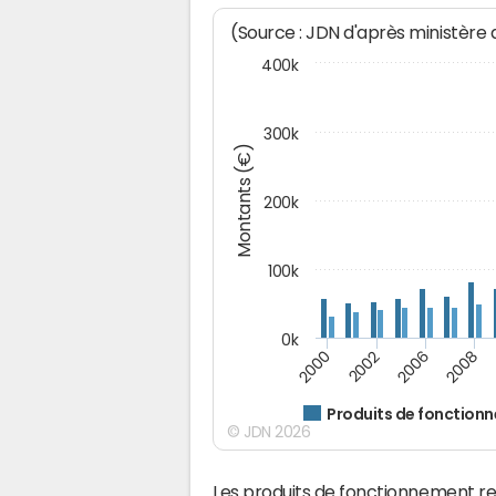
(Source : JDN d'après ministère
400k
300k
Montants (€)
200k
100k
0k
2000
2008
2006
2002
Produits de fonction
© JDN 2026
Les produits de fonctionnement r