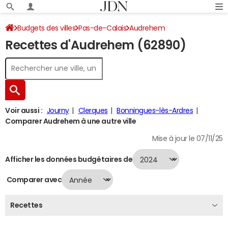
Budgets des villes
Pas-de-Calais
Audrehem
Recettes d'Audrehem (62890)
Recettes 2024
Voir aussi :
Journy
Clerques
Bonningues-lès-Ardres
Comparer Audrehem à une autre ville
Mise à jour le 07/11/25
Afficher les données budgétaires de
Comparer avec
Recettes