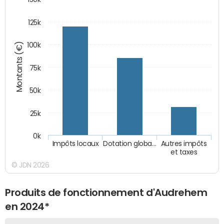
125k
Montants (€)
100k
75k
50k
25k
0k
Impôts locaux
Dotation globa…
Autres impôts
et taxes
© JDN 2026
Produits de fonctionnement d'Audrehem
en 2024*