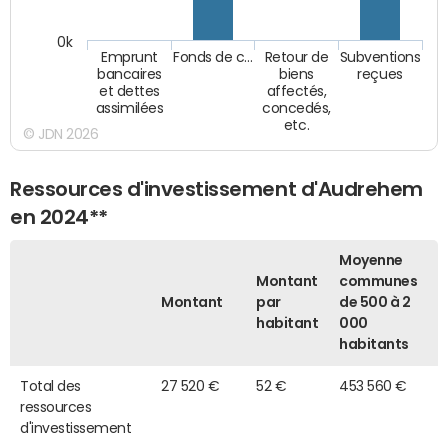
0k
Emprunt
Fonds de c…
Retour de
Subventions
bancaires
biens
reçues
et dettes
affectés,
assimilées
concedés,
etc.
© JDN 2026
Ressources d'investissement d'Audrehem
en 2024**
Moyenne
Montant
communes
Montant
par
de 500 à 2
habitant
000
habitants
Total des
27 520 €
52 €
453 560 €
ressources
d'investissement