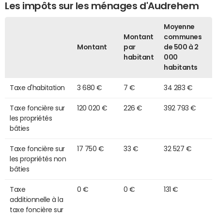
Les impôts sur les ménages d'Audrehem
Moyenne
Montant
communes
Montant
par
de 500 à 2
habitant
000
habitants
Taxe d'habitation
3 680 €
7 €
34 283 €
Taxe foncière sur
120 020 €
226 €
392 793 €
les propriétés
bâties
Taxe foncière sur
17 750 €
33 €
32 527 €
les propriétés non
bâties
Taxe
0 €
0 €
131 €
additionnelle à la
taxe foncière sur