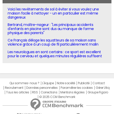
Voici les revêtements de sol à éviter si vous voulez une
maison facile à nettoyer - un en particulier est même
dangereux
Bertrand, maître-nageur : "Les principaux accidents
d'enfants en piscine sont dus au manque de forme
physique des parents"
Ce Français déloge les squatteurs de sa maison sans
violence grâce à un coup de fil particulièrement malin
Les neurologues en sont certains : ce sport est excellent
pour le cerveau et quelques minutes régulières suffisent
Qui sommes-nous ?
L'équipe
Notre société
Publicité
Contact
Recrutement
Données personnelles
Paramétrer les cookies
Gérer Utiq
Tous les articles
RSS
Corrections
Mentions légales
Groupe Figaro
© 2025 CCM Benchmark