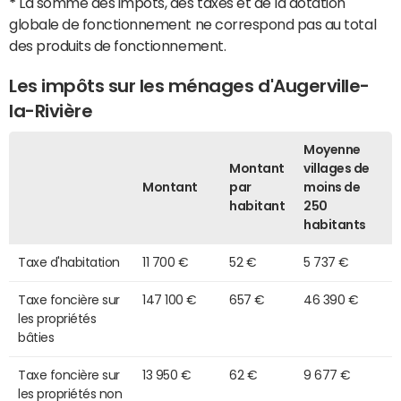
*
La somme des impôts, des taxes et de la dotation
globale de fonctionnement ne correspond pas au total
des produits de fonctionnement.
Les impôts sur les ménages d'Augerville-
la-Rivière
Moyenne
Montant
villages de
Montant
par
moins de
habitant
250
habitants
Taxe d'habitation
11 700 €
52 €
5 737 €
Taxe foncière sur
147 100 €
657 €
46 390 €
les propriétés
bâties
Taxe foncière sur
13 950 €
62 €
9 677 €
les propriétés non