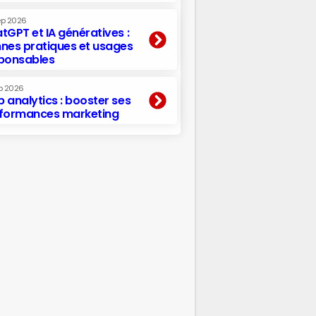
ep 2026
tGPT et IA génératives :
nes pratiques et usages
ponsables
p 2026
 analytics : booster ses
formances marketing