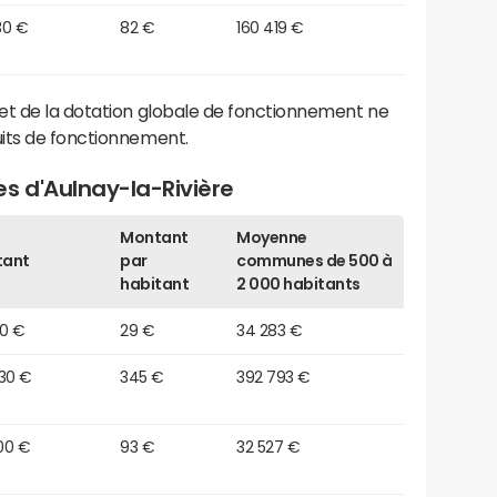
30 €
82 €
160 419 €
et de la dotation globale de fonctionnement ne
its de fonctionnement.
s d'Aulnay-la-Rivière
Montant
Moyenne
tant
par
communes de 500 à
habitant
2 000 habitants
80 €
29 €
34 283 €
730 €
345 €
392 793 €
00 €
93 €
32 527 €