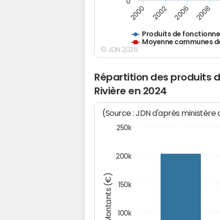
0
2000
2002
2006
2008
Produits de fonctionn
Moyenne communes de 
© JDN 2026
Répartition des produits
Rivière en 2024
(Source : JDN d'après ministère
250k
200k
Montants (€)
150k
100k