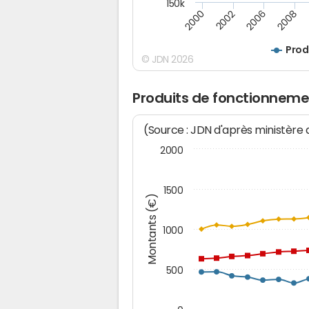
150k
2008
2006
2002
2000
Prod
© JDN 2026
Produits de fonctionnemen
(Source : JDN d'après ministère
2000
1500
Montants (€)
1000
500