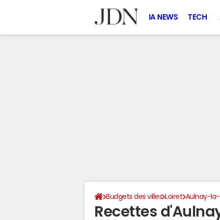
IA NEWS
TECH
Budgets des villes
Loiret
Aulnay-la-
Recettes d'Aulna