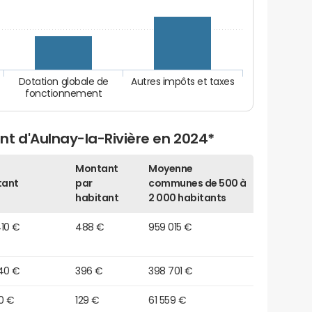
Dotation globale de
Autres impôts et taxes
fonctionnement
nt d'Aulnay-la-Rivière en 2024*
Montant
Moyenne
tant
par
communes de 500 à
habitant
2 000 habitants
410 €
488 €
959 015 €
140 €
396 €
398 701 €
0 €
129 €
61 559 €