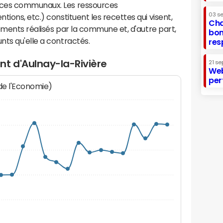
ices communaux. Les ressources
03 s
ions, etc.) constituent les recettes qui visent,
Cha
sements réalisés par la commune et, d'autre part,
bon
ts qu'elle a contractés.
res
t d'Aulnay-la-Rivière
21 se
Web
per
 de l'Economie)