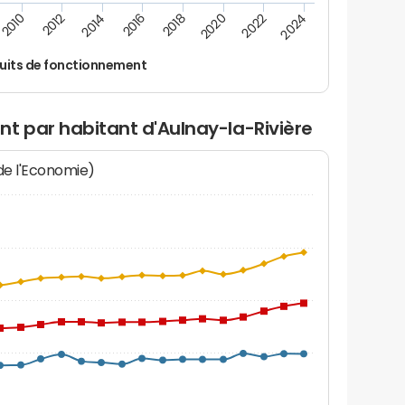
2024
2022
2020
2018
2016
2014
2012
2010
uits de fonctionnement
t par habitant d'Aulnay-la-Rivière
 de l'Economie)