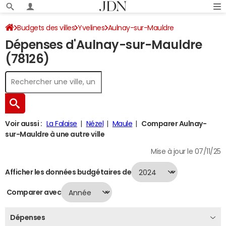
Budgets des villes
Yvelines
Aulnay-sur-Mauldre
Dépenses d'Aulnay-sur-Mauldre
Dépenses 2024
(78126)
Voir aussi :
La Falaise
Nézel
Maule
Comparer Aulnay-
sur-Mauldre à une autre ville
Mise à jour le 07/11/25
Afficher les données budgétaires de
Comparer avec
Dépenses