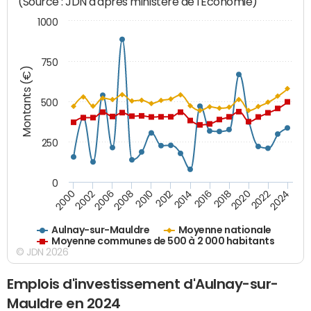
(Source : JDN d'après ministère de l'Economie)
1000
750
Montants (€)
500
250
0
2018
2002
2022
2008
2012
2016
2000
2020
2006
2024
2010
2014
Aulnay-sur-Mauldre
Moyenne nationale
Moyenne communes de 500 à 2 000 habitants
© JDN 2026
Emplois d'investissement d'Aulnay-sur-
Mauldre en 2024