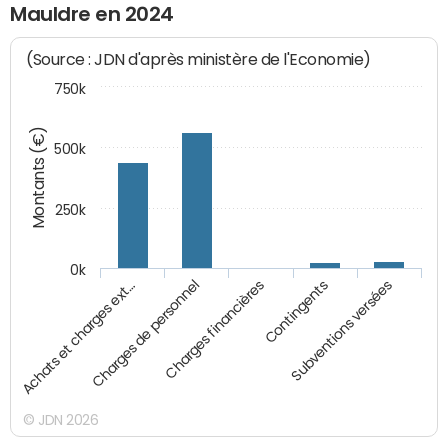
Mauldre en 2024
(Source : JDN d'après ministère de l'Economie)
750k
Montants (€)
500k
250k
0k
Charges financières
Charges de personnel
Achats et charges ext…
Subventions versées
Contingents
© JDN 2026