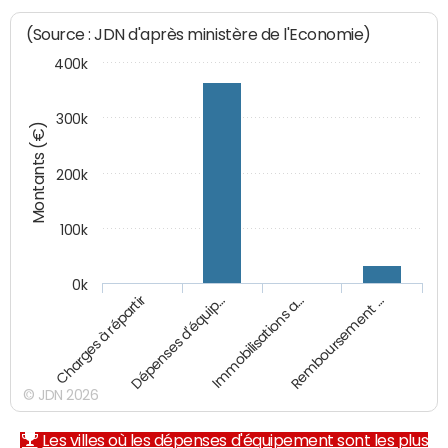
(Source : JDN d'après ministère de l'Economie)
400k
300k
Montants (€)
200k
100k
0k
Charges à répartir
Dépenses d'équip…
Immobilisations a…
Remboursement …
© JDN 2026
Les villes où les dépenses d'équipement sont les plus