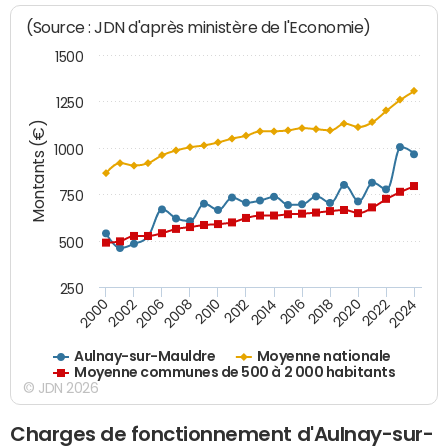
(Source : JDN d'après ministère de l'Economie)
1500
1250
Montants (€)
1000
750
500
250
2018
2002
2022
2008
2012
2016
2000
2020
2006
2024
2010
2014
Aulnay-sur-Mauldre
Moyenne nationale
Moyenne communes de 500 à 2 000 habitants
© JDN 2026
Charges de fonctionnement d'Aulnay-sur-