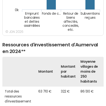
0k
Emprunt
Fonds de c…
Retour de
Subventions
bancaires
biens
reçues
et dettes
affectés,
assimilées
concedés,
etc.
© JDN 2026
Ressources d'investissement d'Aumerval
en 2024**
Moyenne
Montant
villages de
Montant
par
moins de
habitant
250
habitants
Total des
63 710 €
322 €
86 130 €
ressources
d'investissement