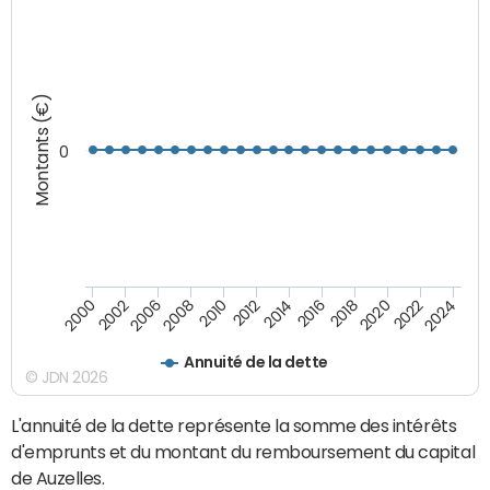
Montants (€)
0
2008
2022
2002
2018
2014
2010
2024
2006
2020
2000
2016
2012
Annuité de la dette
© JDN 2026
L'annuité de la dette représente la somme des intérêts
d'emprunts et du montant du remboursement du capital
de Auzelles.