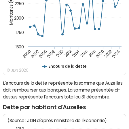
Montants (€)
2250
2000
1750
1500
2018
2002
2020
2006
2022
2008
2024
2010
2012
2014
2016
2000
Encours de la dette
© JDN 2026
L'encours de la dette représente la somme que Auzelles
doit rembourser aux banques. La somme présentée ci-
dessus représente l'encours total au 31 décembre.
Dette par habitant d'Auzelles
(Source : JDN d'après ministère de l'Economie)
1250