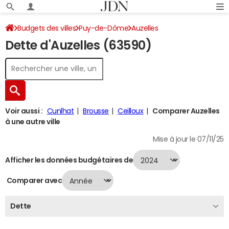
Budgets des villes
Puy-de-Dôme
Auzelles
Dette d'Auzelles (63590)
Dette au 31/12/2024
Voir aussi :
Cunlhat
Brousse
Ceilloux
Comparer Auzelles
à une autre ville
Mise à jour le 07/11/25
Afficher les données budgétaires de
Comparer avec
Dette