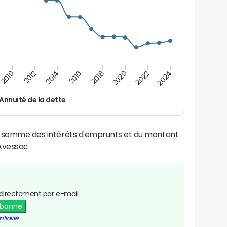
2024
2022
2020
2018
2016
2014
2012
2010
Annuité de la dette
la somme des intérêts d'emprunts et du montant
Avessac.
directement par e-mail.
abonne
tialité