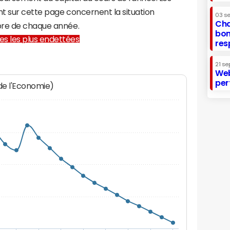
t sur cette page concernent la situation
03 s
Cha
bre de chaque année.
bon
lles les plus endettées
res
21 se
Web
per
 de l'Economie)