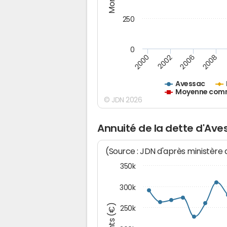
250
0
2000
2002
2006
2008
Avessac
Moyenne commu
© JDN 2026
Annuité de la dette d'Ave
(Source : JDN d'après ministère
350k
300k
250k