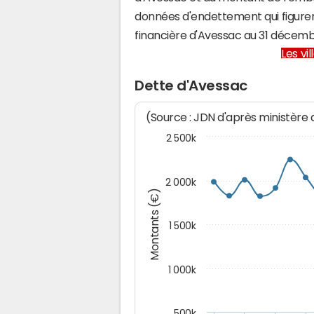
données d'endettement qui figuren
financière d'Avessac au 31 décem
Les vi
Dette d'Avessac
(Source : JDN d'après ministère
2 500k
2 000k
Montants (€)
1 500k
1 000k
500k