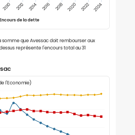
2012
2024
2014
2016
2018
2020
2010
2022
Encours de la dette
 la somme que Avessac doit rembourser aux
ssus représente l'encours total au 31
ssac
 de l'Economie)