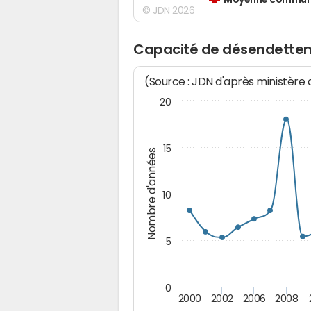
Moyenne communes
© JDN 2026
Capacité de désendette
(Source : JDN d'après ministère
20
15
Nombre d'années
10
5
0
2000
2002
2006
2008