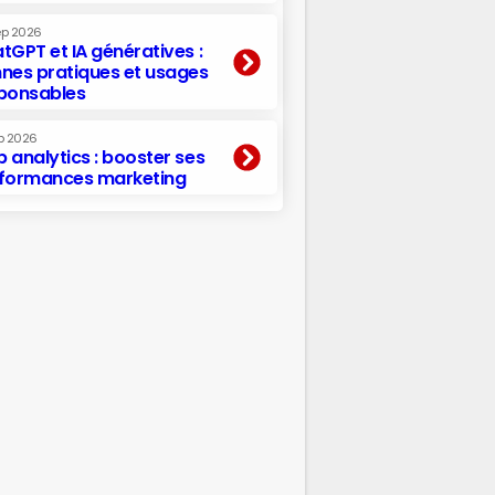
ep 2026
tGPT et IA génératives :
nes pratiques et usages
ponsables
p 2026
 analytics : booster ses
formances marketing