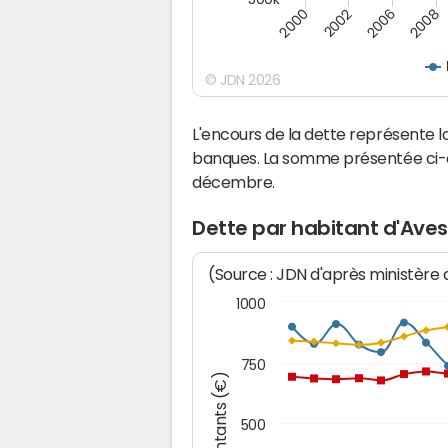
2000
2002
2006
2008
© JDN 2026
L'encours de la dette représente
banques. La somme présentée ci-de
décembre.
Dette par habitant d'Ave
(Source : JDN d'après ministère
1000
750
Montants (€)
500