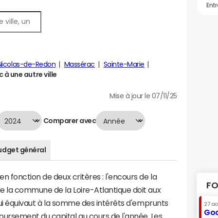
Nicolas-de-Redon
Massérac
Sainte-Marie
à une autre ville
Mise à jour le 07/11/25
Comparer avec
udget général
n fonction de deux critères : l'encours de la
FO
e la commune de la Loire-Atlantique doit aux
 qui équivaut à la somme des intérêts d'emprunts
27 a
Goo
rsement du capital au cours de l'année. Les