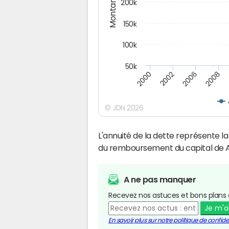
Montants (€)
200k
150k
100k
50k
2008
2006
2002
2000
© JDN 2026
L'annuité de la dette représente 
du remboursement du capital de 
A ne pas manquer
Recevez nos astuces et bons plans 
Je m'
En savoir plus sur notre politique de confiden