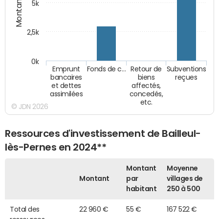
Montants (€)
5k
2,5k
0k
Emprunt
Fonds de c…
Retour de
Subventions
bancaires
biens
reçues
et dettes
affectés,
assimilées
concedés,
etc.
© JDN 2026
Ressources d'investissement de Bailleul-
lès-Pernes en 2024**
Montant
Moyenne
Montant
par
villages de
habitant
250 à 500
Total des
22 960 €
55 €
167 522 €