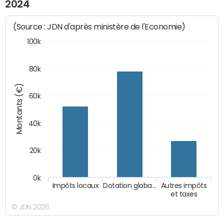
2024
(Source : JDN d'après ministère de l'Economie)
100k
80k
Montants (€)
60k
40k
20k
0k
Impôts locaux
Dotation globa…
Autres impôts
et taxes
© JDN 2026