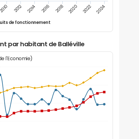
2016
2018
2010
2020
2012
2022
2014
2024
uits de fonctionnement
t par habitant de Balléville
 de l'Economie)