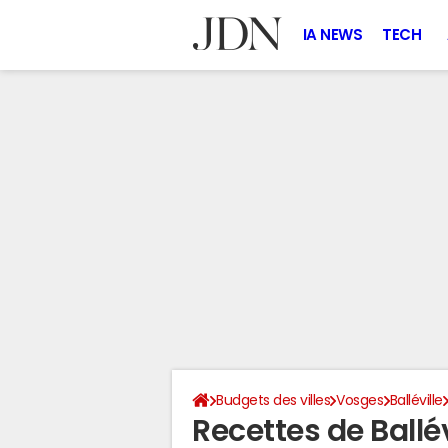
IA NEWS
TECH
Budgets des villes
Vosges
Balléville
Recettes de Ballé