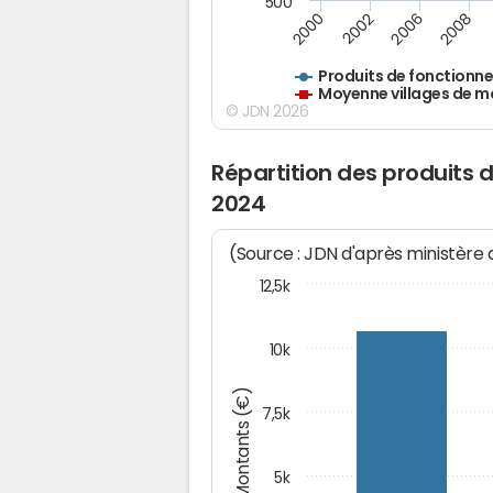
500
2000
2002
2006
2008
Produits de fonctionn
Moyenne villages de m
© JDN 2026
Répartition des produits 
2024
(Source : JDN d'après ministère
12,5k
10k
Montants (€)
7,5k
5k