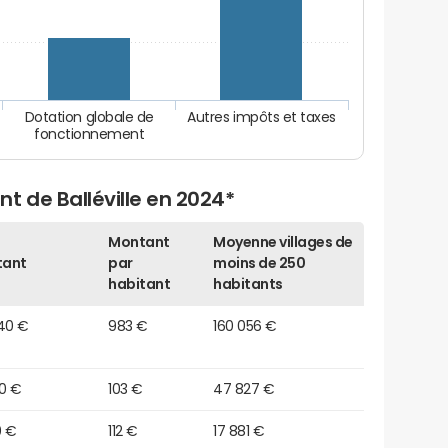
Dotation globale de
Autres impôts et taxes
fonctionnement
t de Balléville en 2024*
Montant
Moyenne villages de
tant
par
moins de 250
habitant
habitants
240 €
983 €
160 056 €
90 €
103 €
47 827 €
0 €
112 €
17 881 €