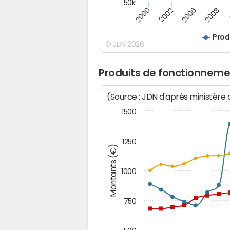
50k
2008
2000
2002
2006
Prod
© JDN 2026
Produits de fonctionnemen
(Source : JDN d'après ministère
1500
1250
Montants (€)
1000
750