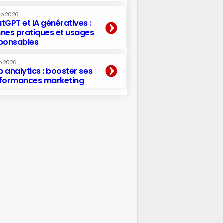
ep 2026
tGPT et IA génératives :
nes pratiques et usages
ponsables
p 2026
 analytics : booster ses
formances marketing