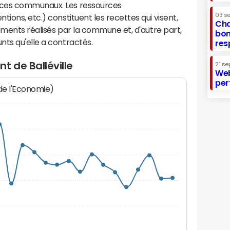
ices communaux. Les ressources
03 s
ions, etc.) constituent les recettes qui visent,
Cha
sements réalisés par la commune et, d'autre part,
bon
ts qu'elle a contractés.
res
t de Balléville
21 se
Web
per
 de l'Economie)