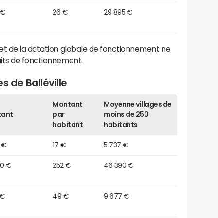
 €
26 €
29 895 €
et de la dotation globale de fonctionnement ne
its de fonctionnement.
 de Balléville
Montant
Moyenne villages de
tant
par
moins de 250
habitant
habitants
 €
17 €
5 737 €
30 €
252 €
46 390 €
 €
49 €
9 677 €