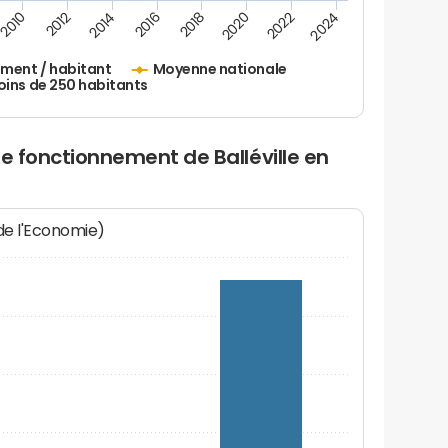
2010
2012
2014
2016
2018
2020
2022
2024
ement / habitant
Moyenne nationale
oins de 250 habitants
de fonctionnement de Balléville en
 de l'Economie)