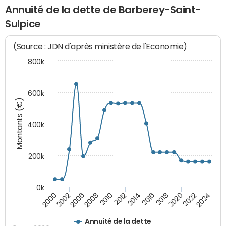
Annuité de la dette de Barberey-Saint-
Sulpice
(Source : JDN d'après ministère de l'Economie)
800k
600k
Montants (€)
400k
200k
0k
2000
2022
2016
2010
2002
2024
2018
2012
2006
2020
2014
2008
Annuité de la dette