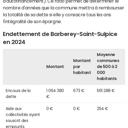
d'autofinancement). Ce ratio permet de déterminer le
nombre d'années que la commune mettra à rembourser
la totalité de sa dette si elle y consacre tous les ans
l'intégralité de son épargne.
Endettement de Barberey-Saint-Sulpice
en 2024
Moyenne
Montant
communes
Montant
par
de 500 à 2
habitant
000
habitants
Encours de la
1 064 380
673 €
561 288 €
dette
€
Aide aux
0 €
0 €
254 €
collectivités ayant
souscrit des
emprunts