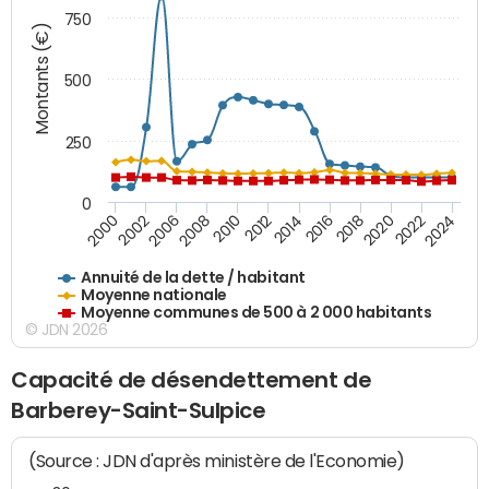
750
Montants (€)
500
250
0
2018
2002
2022
2008
2012
2016
2000
2020
2006
2024
2010
2014
Annuité de la dette / habitant
Moyenne nationale
Moyenne communes de 500 à 2 000 habitants
© JDN 2026
Capacité de désendettement de
Barberey-Saint-Sulpice
(Source : JDN d'après ministère de l'Economie)