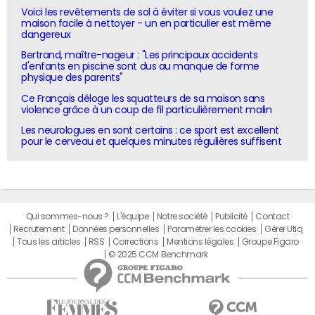
Voici les revêtements de sol à éviter si vous voulez une
maison facile à nettoyer - un en particulier est même
dangereux
Bertrand, maître-nageur : "Les principaux accidents
d'enfants en piscine sont dus au manque de forme
physique des parents"
Ce Français déloge les squatteurs de sa maison sans
violence grâce à un coup de fil particulièrement malin
Les neurologues en sont certains : ce sport est excellent
pour le cerveau et quelques minutes régulières suffisent
Qui sommes-nous ?
L'équipe
Notre société
Publicité
Contact
Recrutement
Données personnelles
Paramétrer les cookies
Gérer Utiq
Tous les articles
RSS
Corrections
Mentions légales
Groupe Figaro
© 2025 CCM Benchmark