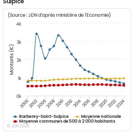
Sulpice
(Source : JDN d'après ministère de l'Economie)
4k
3k
Montants (€)
2k
1k
0k
2016
2014
2012
2010
2008
2006
2002
2000
2024
2022
2020
2018
Barberey-Saint-Sulpice
Moyenne nationale
Moyenne communes de 500 à 2 000 habitants
© JDN 2026