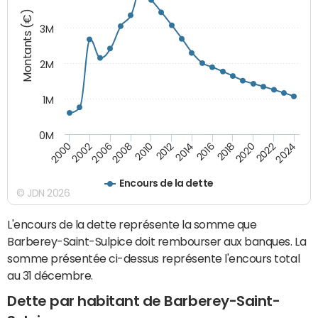
Montants (€)
3M
2M
1M
0M
2010
2012
2014
2016
2018
2020
2022
2024
2000
2002
2006
2008
Encours de la dette
© JDN 2026
L'encours de la dette représente la somme que
Barberey-Saint-Sulpice doit rembourser aux banques. La
somme présentée ci-dessus représente l'encours total
au 31 décembre.
Dette par habitant de Barberey-Saint-