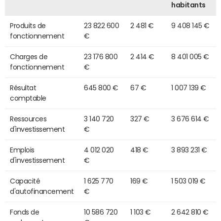
habitants
Produits de
23 822 600
2 481 €
9 408 145 €
fonctionnement
€
Charges de
23 176 800
2 414 €
8 401 005 €
fonctionnement
€
Résultat
645 800 €
67 €
1 007 139 €
comptable
Ressources
3 140 720
327 €
3 676 614 €
d'investissement
€
Emplois
4 012 020
418 €
3 893 231 €
d'investissement
€
Capacité
1 625 770
169 €
1 503 019 €
d'autofinancement
€
Fonds de
10 586 720
1 103 €
2 642 810 €