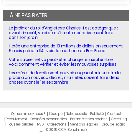
À NE PAS RATER
Le jardinier du roi d'Angleterre Charles III est catégorique :
avant fin août, voici ce qu'il faut impérativement faire
dans son jardin
Il crée une entreprise de 10 millions de dollars en seulement
6 mois grâce à l'IA : voici la méthode de Ben Broca
Votre salaire net va peut-être changer en septembre :
voici comment vérifier et éviter les mauvaises surprises
Les mères de famille vont pouvoir augmenter leur retraite
grâce à un nouveau décret, mais elles doivent faire deux
choses avant le 1er septembre
Qui sommes-nous ?
L'équipe
Notre société
Publicité
Contact
Recrutement
Données personnelles
Paramétrer les cookies
Gérer Utiq
Tous les articles
RSS
Corrections
Mentions légales
Groupe Figaro
© 2025 CCM Benchmark