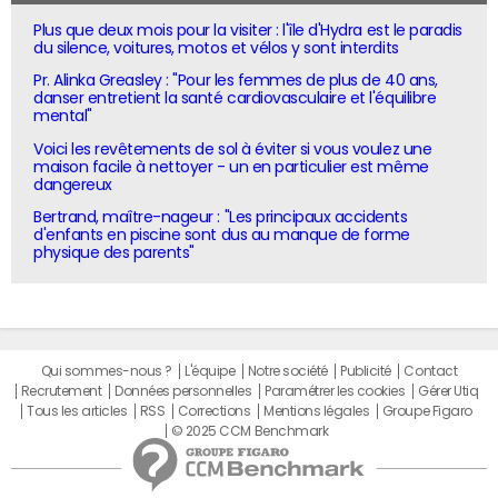
Plus que deux mois pour la visiter : l'île d'Hydra est le paradis
du silence, voitures, motos et vélos y sont interdits
Pr. Alinka Greasley : "Pour les femmes de plus de 40 ans,
danser entretient la santé cardiovasculaire et l'équilibre
mental"
Voici les revêtements de sol à éviter si vous voulez une
maison facile à nettoyer - un en particulier est même
dangereux
Bertrand, maître-nageur : "Les principaux accidents
d'enfants en piscine sont dus au manque de forme
physique des parents"
Qui sommes-nous ?
L'équipe
Notre société
Publicité
Contact
Recrutement
Données personnelles
Paramétrer les cookies
Gérer Utiq
Tous les articles
RSS
Corrections
Mentions légales
Groupe Figaro
© 2025 CCM Benchmark