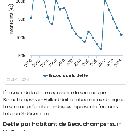
200k
Montants (€)
150k
100k
50k
2008
2022
2002
2018
2014
2010
2024
2006
2020
2000
2016
2012
Encours de la dette
© JDN 2026
L'encours de la dette représente la somme que
Beauchamps-sur-Huillard doit rembourser aux banques.
La somme présentée ci-dessus représente l'encours
total au 31 décembre.
Dette par habitant de Beauchamps-sur-