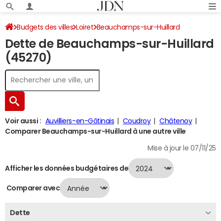
Budgets des villes
Loiret
Beauchamps-sur-Huillard
Dette de Beauchamps-sur-Huillard
Dette au 31/12/2024
(45270)
Voir aussi :
Auvilliers-en-Gâtinais
Coudroy
Châtenoy
Comparer Beauchamps-sur-Huillard à une autre ville
Mise à jour le 07/11/25
Afficher les données budgétaires de
Comparer avec
Dette