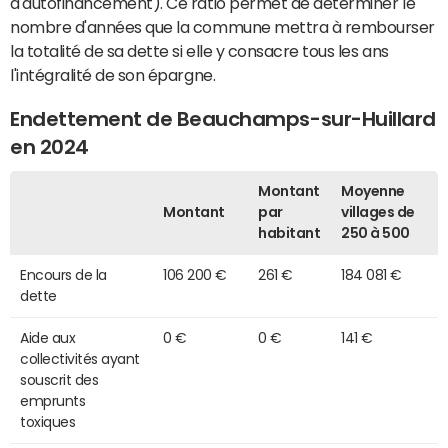
d'autofinancement). Ce ratio permet de déterminer le
nombre d'années que la commune mettra à rembourser
la totalité de sa dette si elle y consacre tous les ans
l'intégralité de son épargne.
Endettement de Beauchamps-sur-Huillard
en 2024
Montant
Moyenne
Montant
par
villages de
habitant
250 à 500
Encours de la
106 200 €
261 €
184 081 €
dette
Aide aux
0 €
0 €
141 €
collectivités ayant
souscrit des
emprunts
toxiques