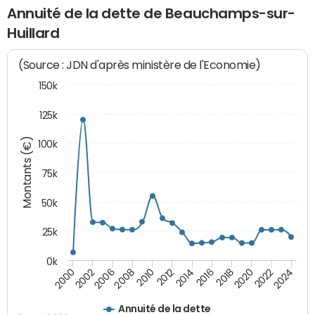
Annuité de la dette de Beauchamps-sur-
Huillard
(Source : JDN d'après ministère de l'Economie)
150k
125k
Montants (€)
100k
75k
50k
25k
0k
2024
2002
2010
2016
2022
2000
2008
2014
2020
2006
2012
2018
Annuité de la dette