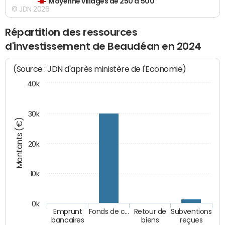
Moyenne villages de 250 à 500
© JDN 2026
Répartition des ressources
d'investissement de Beaudéan en 2024
(Source : JDN d'après ministère de l'Economie)
40k
30k
Montants (€)
20k
10k
0k
Emprunt
Fonds de c…
Retour de
Subventions
bancaires
biens
reçues