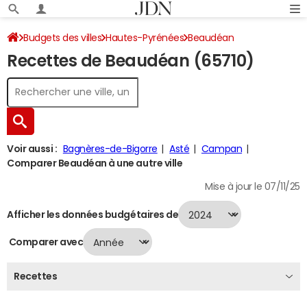
Budgets des villes
Hautes-Pyrénées
Beaudéan
Recettes de Beaudéan (65710)
Recettes 2024
Voir aussi :
Bagnères-de-Bigorre
Asté
Campan
Comparer Beaudéan à une autre ville
Mise à jour le 07/11/25
Afficher les données budgétaires de
Comparer avec
Recettes