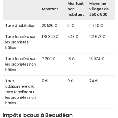
Montant
Moyenne
Montant
par
villages de
habitant
250 à 500
Taxe d'habitation
20 520 €
51 €
11 740 €
Taxe foncière sur
178 820 €
443 €
122 673 €
les propriétés
bâties
Taxe foncière sur
7 200 €
18 €
18 974 €
les propriétés non
bâties
Taxe
0 €
0 €
74 €
additionnelle à la
taxe foncière sur
les propriétés non
bâties
Impôts locaux à Beaudéan