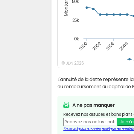
Montants (€)
50k
25k
0k
2008
2000
2002
2006
© JDN 2026
L'annuité de la dette représente 
du remboursement du capital de B
A ne pas manquer
Recevez nos astuces et bons plans 
Je m'
En savoir plus sur notre politique de confiden