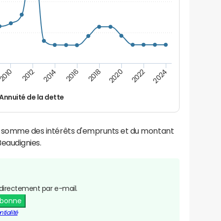
2016
2018
2010
2020
2012
2022
2014
2024
Annuité de la dette
la somme des intérêts d'emprunts et du montant
eaudignies.
directement par e-mail.
abonne
tialité