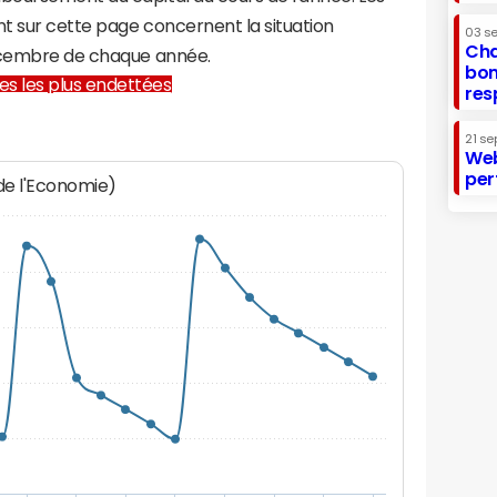
t sur cette page concernent la situation
03 s
Cha
décembre de chaque année.
bon
lles les plus endettées
res
21 se
Web
per
 de l'Economie)