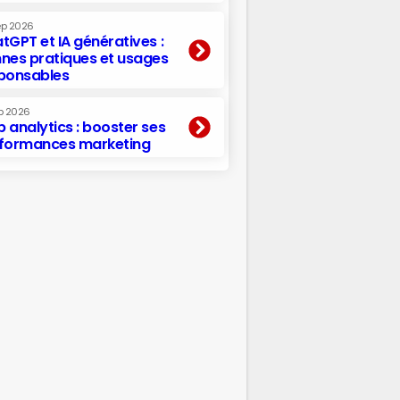
ep 2026
tGPT et IA génératives :
nes pratiques et usages
ponsables
p 2026
 analytics : booster ses
formances marketing