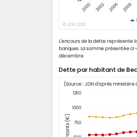
2008
2006
2002
2000
© JDN 2026
L'encours de la dette représente 
banques. La somme présentée ci-de
décembre.
Dette par habitant de Be
(Source : JDN d'après ministère
1250
1000
Montants (€)
750