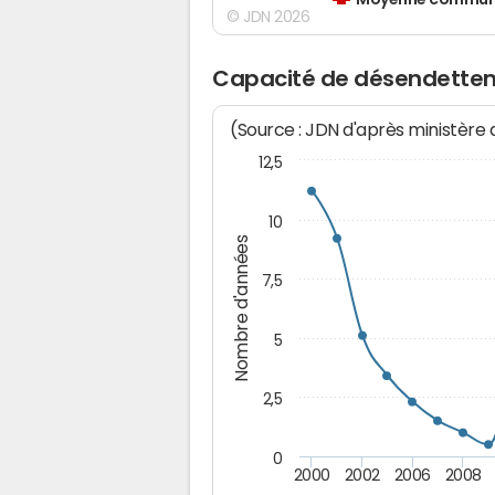
Moyenne communes
© JDN 2026
Capacité de désendette
(Source : JDN d'après ministère
12,5
10
Nombre d'années
7,5
5
2,5
0
2000
2002
2006
2008