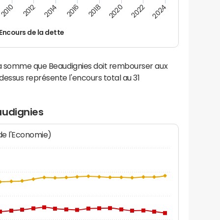
2024
2022
2020
2018
2016
2014
2012
2010
Encours de la dette
la somme que Beaudignies doit rembourser aux
ssus représente l'encours total au 31
audignies
 de l'Economie)