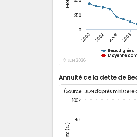
500
250
0
2000
2002
2006
2008
Beaudignies
Moyenne comm
© JDN 2026
Annuité de la dette de Be
(Source : JDN d'après ministère
100k
75k