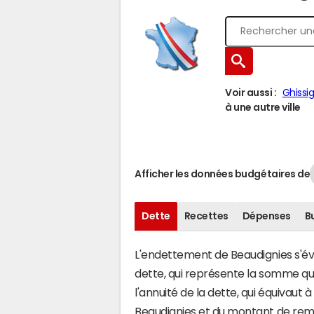
Voir aussi :
Ghissi
à une autre ville
Afficher les données budgétaires de
Dette
Recettes
Dépenses
B
L'endettement de Beaudignies s'éval
dette, qui représente la somme q
l'annuité de la dette, qui équivau
Beaudignies et du montant de remb