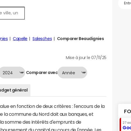
gnies
Capelle
Salesches
Comparer Beaudignies
Mise à jour le 07/11/25
Comparer avec
udget général
ue en fonction de deux critères : l'encours de la
FO
ue la commune du Nord doit aux banques, et
t à la somme des intérêts d'emprunts de
27 a
Goo
oursement du capital au cours de l'année. Les