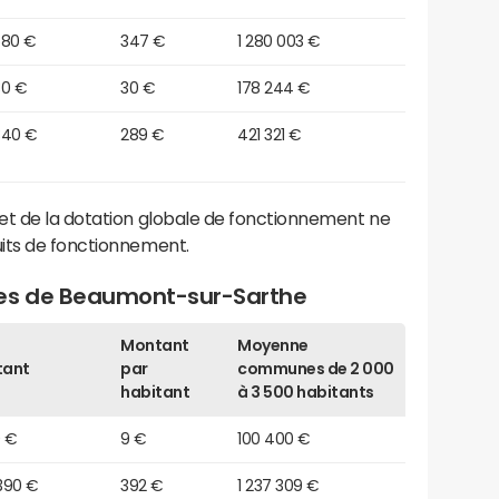
580 €
347 €
1 280 003 €
30 €
30 €
178 244 €
340 €
289 €
421 321 €
et de la dotation globale de fonctionnement ne
its de fonctionnement.
ges de Beaumont-sur-Sarthe
Montant
Moyenne
tant
par
communes de 2 000
habitant
à 3 500 habitants
0 €
9 €
100 400 €
390 €
392 €
1 237 309 €