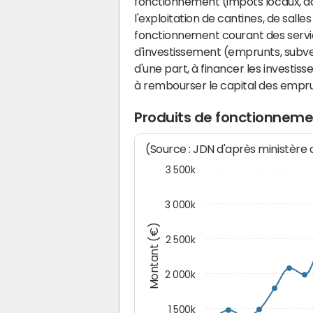
fonctionnement (impôts locaux, dot
l'exploitation de cantines, de salle
fonctionnement courant des serv
d'investissement (emprunts, subvent
d'une part, à financer les investis
à rembourser le capital des emprun
Produits de fonctionnem
(Source : JDN d'après ministère
3 500k
3 000k
Montant (€)
2 500k
2 000k
1 500k