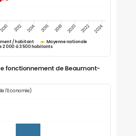
2010
2012
2014
2016
2018
2020
2022
2024
ement / habitant
Moyenne nationale
2 000 à 3 500 habitants
 de fonctionnement de Beaumont-
 de l'Economie)