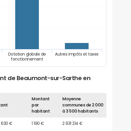
Dotation globale de
Autres impôts et taxes
fonctionnement
ent de Beaumont-sur-Sarthe en
Montant
Moyenne
tant
par
communes de 2 000
habitant
à 3 500 habitants
3 630 €
1 190 €
2 931 214 €