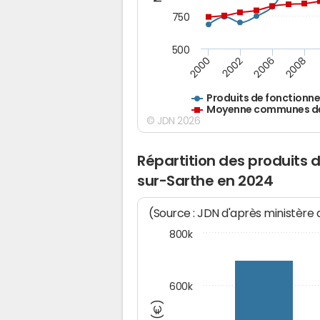
750
500
2000
2002
2006
2008
Produits de fonctionn
Moyenne communes de 
© JDN 2026
Répartition des produits
sur-Sarthe en 2024
(Source : JDN d'après ministère
800k
600k