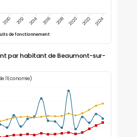
2012
2024
2014
2016
2018
2020
2010
2022
uits de fonctionnement
ent par habitant de Beaumont-sur-
 de l'Economie)