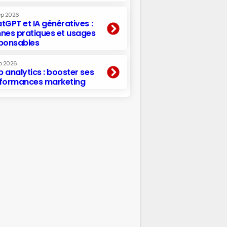
ep 2026
tGPT et IA génératives :
nes pratiques et usages
ponsables
p 2026
 analytics : booster ses
formances marketing