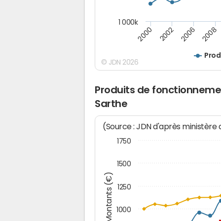
1 000k
2000
2002
2006
2008
Prod
© JDN 2026
Produits de fonctionnem
Sarthe
(Source : JDN d'après ministère
1750
1500
Montants (€)
1250
1000