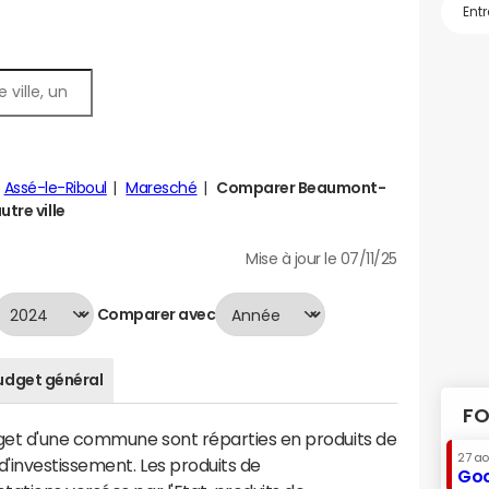
Assé-le-Riboul
Maresché
Comparer Beaumont-
tre ville
Mise à jour le 07/11/25
Comparer avec
udget général
FO
dget d'une commune sont réparties en produits de
27 a
'investissement. Les produits de
Goo