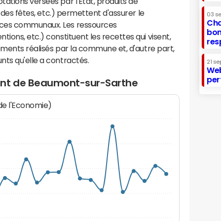
ations versées par l'Etat, produits de
s des fêtes, etc.) permettent d'assurer le
03 s
Cha
ices communaux. Les ressources
bon
ions, etc.) constituent les recettes qui visent,
res
sements réalisés par la commune et, d'autre part,
ts qu'elle a contractés.
21 se
Web
per
ent de Beaumont-sur-Sarthe
 de l'Economie)